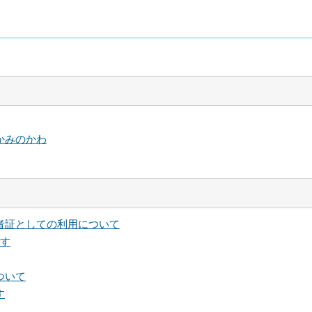
かみのかわ
者証としての利用について
ます
ついて
す