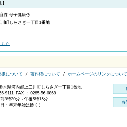
先】
家庭課 母子健康係
郡上三川町しらさぎ一丁目1番地
こちら
取扱について
著作権について
ホームページのリンクについ
96 栃木県河内郡上三川町しらさぎ一丁目1番地
56-9111 FAX ： 0285-56-6868
前8時30分～午後5時15分
各
祝日・年末年始は除く）