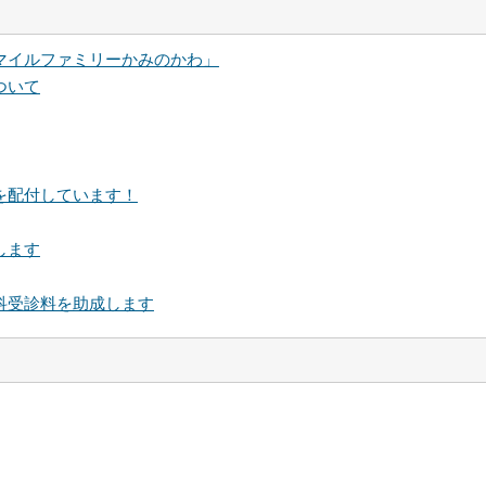
マイルファミリーかみのかわ」
ついて
を配付しています！
します
科受診料を助成します