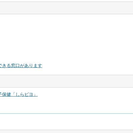
できる窓口があります
子保健「しらピヨ」