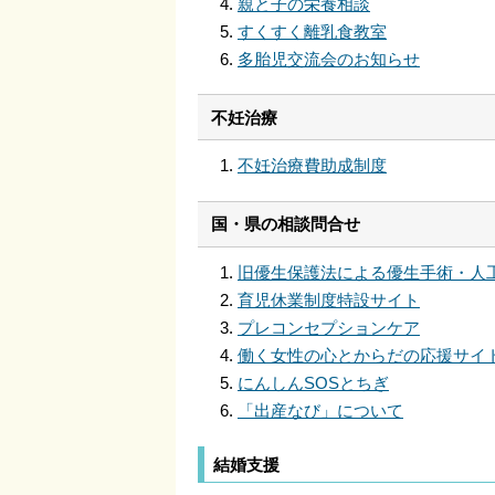
親と子の栄養相談
すくすく離乳食教室
多胎児交流会のお知らせ
不妊治療
不妊治療費助成制度
国・県の相談問合せ
旧優生保護法による優生手術・人
育児休業制度特設サイト
プレコンセプションケア
働く女性の心とからだの応援サイ
にんしんSOSとちぎ
「出産なび」について
結婚支援