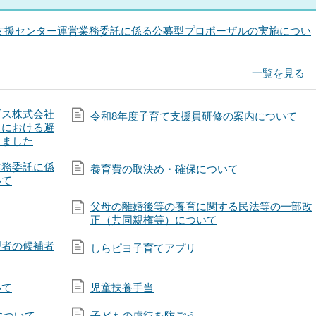
支援センター運営業務委託に係る公募型プロポーザルの実施につい
一覧を見る
ビス株式会社
令和8年度子育て支援員研修の案内について
）における避
しました
業務委託に係
養育費の取決め・確保について
いて
父母の離婚後等の養育に関する民法等の一部改
正（共同親権等）について
理者の候補者
しらピヨ子育てアプリ
いて
児童扶養手当
について
子どもの虐待を防ごう