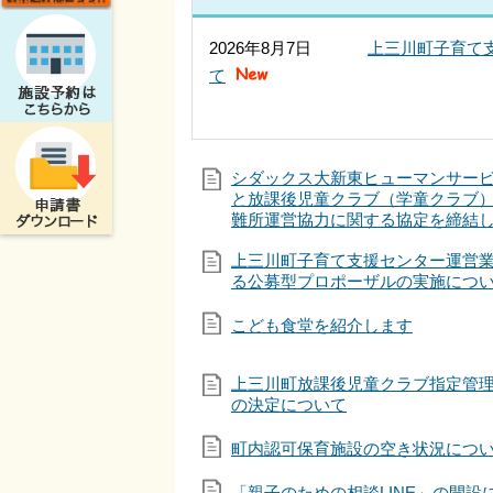
2026年8月7日
上三川町子育て
て
シダックス大新東ヒューマンサー
と放課後児童クラブ（学童クラブ
難所運営協力に関する協定を締結
上三川町子育て支援センター運営
る公募型プロポーザルの実施につ
こども食堂を紹介します
上三川町放課後児童クラブ指定管
の決定について
町内認可保育施設の空き状況につ
「親子のための相談LINE」の開設