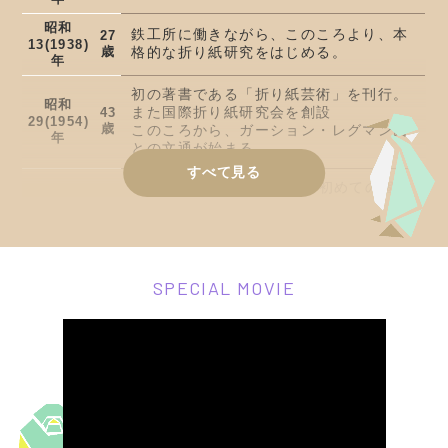
昭和
鉄工所に働きながら、このころより、本
27
13(1938)
歳
格的な折り紙研究をはじめる。
年
初の著書である「折り紙芸術」を刊行。
昭和
また国際折り紙研究会を創設
43
29(1954)
歳
このころから、ガーション・レグマン氏
年
との文通が始まる。
G.レグマンの要請で海外で初めての個展
がアムステルダム市立美術館で開催され
昭和
44
る。
30(1955)
歳
年
画期的な美術造形として世界から注目を
集める。
SPECIAL MOVIE
アメリカのリリアン・オッペンハイマー
氏が訪日。折り紙展覧会を要請。
昭和
48
ニューヨーク市クーパーユニオン美術館
34(1959)
歳
年
においてオランダへ出品した作品に新作
も加えて展示。
昭和
「たのしいおりがみ」を刊行、毎日出版
52
38(1963)
歳
文化賞。
年