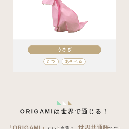
ふうせん
でんしょう
あそべる
くらし
うさぎ
たつ
あそべる
ORIGAMIは世界で通じる！
はこ
くらし
「ORIGAMI」
世界共通語
という言葉は、
です！