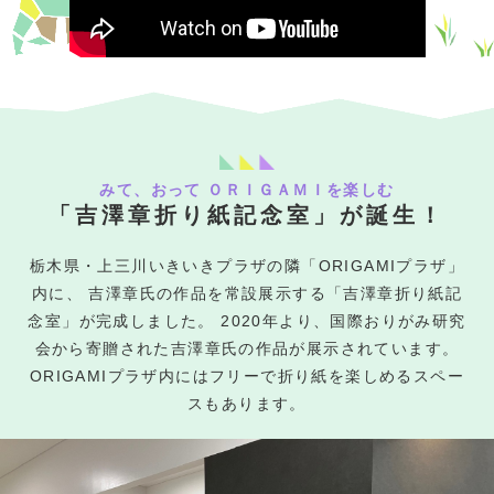
長年探し求めていた折り紙の古書「何哉
昭和
53
等草」の原本を朝日新聞大阪本社調査部
39(1964)
歳
年
で発見。
この年2月から3月まで外務省から折り紙
講師として豪州、帰路インドネシアに立
昭和
55
ち寄る。
41(1966)
歳
年
これ以降世界各地で作品展、講演を行っ
て折り紙の普及に努めた。
みて、おって ＯＲＩＧＡＭＩを楽しむ
「吉澤章折り紙記念室」が誕生！
昭和
モービル児童文化賞（現：ＪＸＴＧ児童
60
46(1971)
歳
文化賞）を受賞。
年
栃木県・上三川いきいきプラザの隣「ORIGAMIプラザ」
内に、
吉澤章氏の作品を常設展示する「吉澤章折り紙記
国際交流基金の要請により、また各所か
らの招聘もあり、ヨーロッパ各国に派遣
昭和
念室」が完成しました。
2020年より、国際おりがみ研究
61
される。
47(1972)
歳
会から寄贈された吉澤章氏の作品が展示されています。
年
その後、世界数十か国を訪問し、作品展
ORIGAMIプラザ内にはフリーで折り紙を楽しめるスペー
や講演、ワークショップを行う。
スもあります。
昭和
72
勲五等双光旭日章を受章
58(1983)
歳
年
パリのエスパス・カルダンで朝日新聞社
昭和