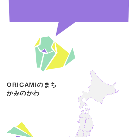
栃木県上三川町・コミュニティーセンタ
平成
ーにて、生誕百年記念として寄贈作品を
23(2011)
年
展示
3月14日、吉澤章の生誕101年を記念し
平成
て、Googleのホームページのロゴが
24(2012)
年
「折り紙」バージョンとなる
栃木県上三川町、佐野美術館（静岡県三
島市）、紙の博物館（東京都北区）、国
際折り紙研究会が作品を所蔵
現在
栃木県・上三川町に世界初の常設展示ス
ペースが完成
ORIGAMIのまち
かみのかわ