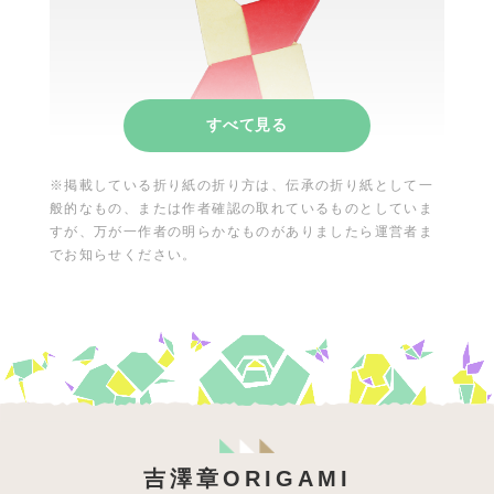
※掲載している折り紙の折り方は、伝承の折り紙として一
般的なもの、または作者確認の取れているものとしていま
しゅりけん
すが、万が一作者の明らかなものがありましたら運営者ま
でお知らせください。
でんしょう
あそべる
吉澤章ORIGAMI