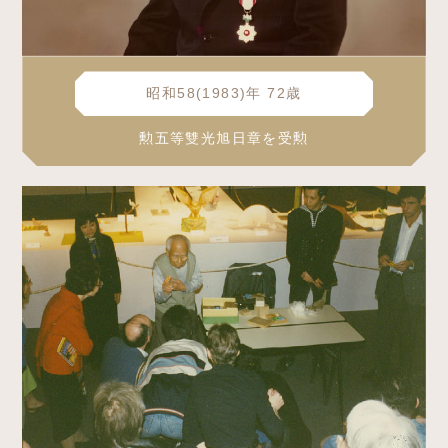
昭和58(1983)年 72歳
勲五等雙光旭日章を受勲