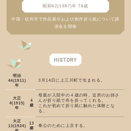
昭和62(1987)年 76歳
中国・杭州市で作品展示および創作折り紙について講
演会を開催
HISTORY
明治
3月14日に上三川町で生まれる。
44(1911)
年
母親が入院中の４歳の時、近所のお姉さ
大正
んが折り紙で舟を折ってくれる。
4
4(1915)
歳
これが初めて折り紙に触れた体験とな
年
る。
大正
13
奉公のために上京する。
13(1924)
歳
年