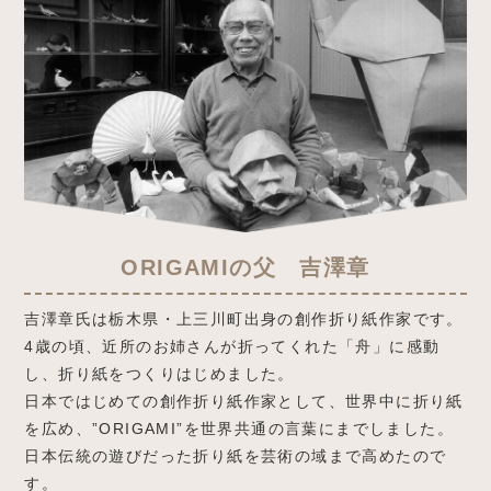
ORIGAMIの父 吉澤章
カエル
吉澤章氏は栃木県・上三川町出身の創作折り紙作家です。
でんしょう
あそべる
うごく
4歳の頃、近所のお姉さんが折ってくれた「舟」に感動
し、折り紙をつくりはじめました。
日本ではじめての創作折り紙作家として、世界中に折り紙
を広め、”ORIGAMI”を世界共通の言葉にまでしました。
日本伝統の遊びだった折り紙を芸術の域まで高めたので
す。