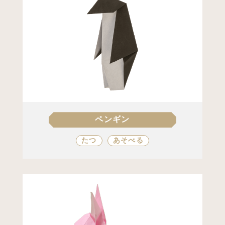
メダル
あそべる
ペンギン
たつ
あそべる