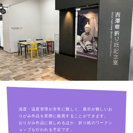
73
主催「日本の折り紙展」。また同展が松
59(1984)
歳
年
屋銀座で開催される。
折り紙とその背景となる日本文化の紹介
昭和
75
に尽くしたことによる外務大臣賞を受
61(1986)
歳
年
賞。
平成
セビリア万国博覧会において、吉澤章の
81
4(1992)
歳
作品「日本の四季」が展示される。
年
米寿記念「吉澤章創作折り紙」展（朝日
平成
88
新聞社主催）を東京銀座、札幌、京都、
11(1999)
歳
年
埼玉川越で開催。
平成
出身地の栃木県上三川町にて「創作折り
92
15(2003)
歳
紙展」を開催（9～11月）。
年
平成
94歳の誕生日（3月14日）に肺炎のた
94
17(2005)
歳
め、東京都板橋区の病院で逝去。
湿度・温度管理が非常に難しく、展示が難しいお
年
りがみ作品を実際に鑑賞することができます。
出身地である栃木県上三川町へ、吉澤章
平成
おりがみ作品に親しめるほか、折り紙のワークシ
作品百余点を寄贈。同町文化祭にて展示
22(2010)
ョップも行われる予定です。
年
公開