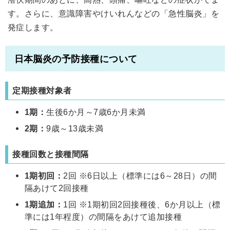
す。さらに、意識障害やけいれんなどの「急性脳炎」を
発症します。
日本脳炎の予防接種について
定期接種対象者
1期：
生後6か月～7歳6か月未満
2期：
9歳～13歳未満
接種回数と接種間隔
1期初回：
2回 ※6日以上（標準には6～28日）の間
隔あけて2回接種
1期追加：
1回 ※1期初回2回接種後、6か月以上（標
準には1年程度）の間隔をあけて追加接種