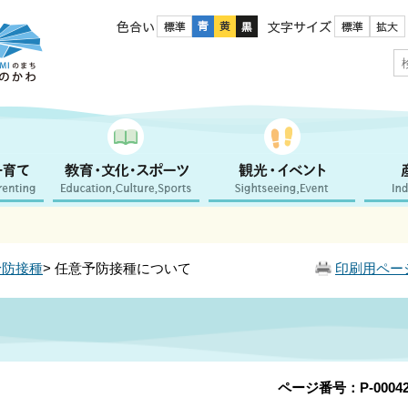
色合い
文字サイズ
予防接種
> 任意予防接種について
印刷用ペー
ページ番号：P-00042