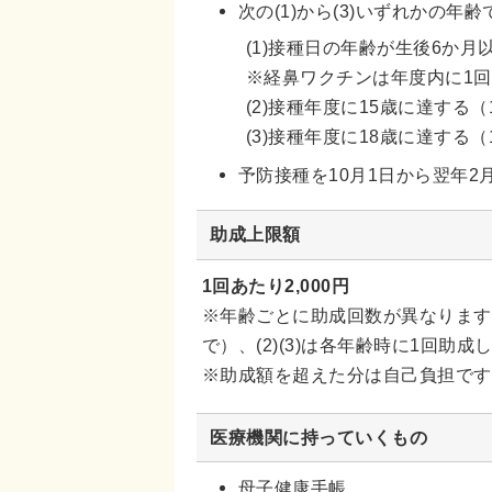
次の(1)から(3)いずれかの年
(1)接種日の年齢が生後6か
※経鼻ワクチンは年度内に1
(2)接種年度に15歳に達する
(3)接種年度に18歳に達する
予防接種を10月1日から翌年
助成上限額
1回あたり2,000円
※年齢ごとに助成回数が異なります。
で）、(2)(3)は各年齢時に1回助成
※助成額を超えた分は自己負担です
医療機関に持っていくもの
母子健康手帳