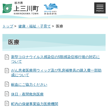
トップ
>
健康・福祉・子育て
> 医療
医療
新型コロナウイルス感染症の5類感染症移行後の対応に
ついて
がん患者医療用ウィッグ及び乳房補整具の購入費一部助
成について
献血にご協力ください
休日・夜間救急医療
町内の保健事業協力医療機関