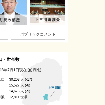
載)
パブリックコメント
口・世帯数
和8年7月1日現在
(前月比)
人口
30,203
人
(-17)
15,527
人
(-8)
上三川町
14,676
人
(-9)
帯数
12,811
世帯