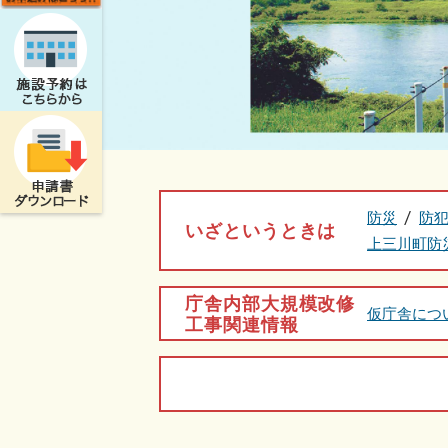
防災
防
いざというときは
上三川町防
庁舎内部大規模改修
仮庁舎につ
工事関連情報