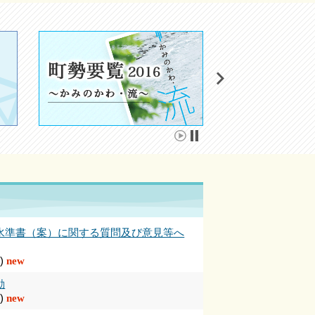
水準書（案）に関する質問及び意見等へ
)
new
動
)
new