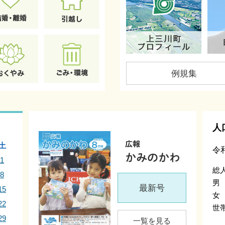
(2026年7月15日掲
例規集
人
土
令
1
総
8
男
最新号
15
女
22
世
29
一覧を見る