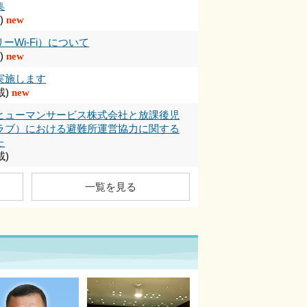
集
)
new
ーWi-Fi）について
)
new
実施します
載)
new
ヒューマンサービス株式会社と放課後児
ラブ）における避難所運営協力に関する
た
載)
について
一覧を見る
載)
健康づくりにチャレンジしましょう！
載)
談・請求の予約について
載)
援センター運営業務委託に係る公募型プ
について