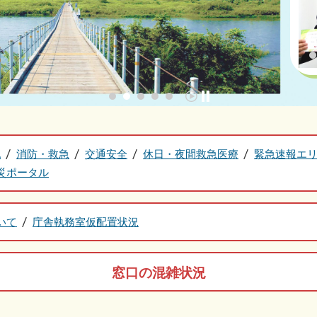
犯
消防・救急
交通安全
休日・夜間救急医療
緊急速報エ
災ポータル
いて
庁舎執務室仮配置状況
窓口の混雑状況