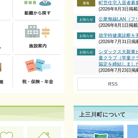
町営住宅入居者募
募集
(2026年8月3日掲載
公衆無線LAN（フリ
お知らせ
(2026年8月1日掲載
就学時健康診断を
お知らせ
(2026年7月31日掲
シダックス大新東
お知らせ
童クラブ（学童ク
協定を締結しまし
(2026年7月23日掲
最新の犯罪情報等
お知らせ
RSS
(2026年7月21日掲
健康マイレージで
お知らせ
(2026年7月17日掲
障害基礎年金の相
上三川町について
お知らせ
(2026年7月16日掲
上三川町子育て支
募集
ロポーザルの実施