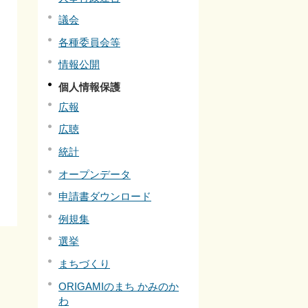
議会
各種委員会等
情報公開
個人情報保護
広報
広聴
統計
オープンデータ
申請書ダウンロード
例規集
選挙
まちづくり
ORIGAMIのまち かみのか
わ