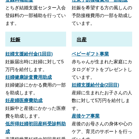
とちぎ結婚支援センター入会
妊娠を希望する方の風しんの
登録料の一部補助を行ってい
予防接種費用の一部を助成し
ます。
ています。
妊娠
出産
妊婦支援給付金(1回目)
ベビーギフト事業
妊娠届出時に妊婦に対して5
赤ちゃんが生まれた家庭にカ
万円を給付します。
タログギフトをプレゼントし
妊婦健康診査費用助成
ています。
妊婦健診にかかる費用の一部
妊婦支援給付金(2回目)
を助成します。
産婦に生まれたお子さんの人
妊産婦医療費助成
数に対して5万円を給付しま
妊娠中と産後にかかった医療
す。
費を助成します。
産後ケア事業
低所得妊婦初回産科受診料助
産後のお母さんの身体や心の
成
ケア、育児のサポートを行っ