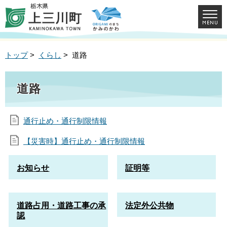
トップ
>
くらし
> 道路
道路
通行止め・通行制限情報
【災害時】通行止め・通行制限情報
お知らせ
証明等
道路占用・道路工事の承
法定外公共物
認