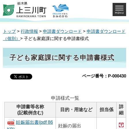
トップ
>
行政情報
>
申請書ダウンロード
>
申請書ダウンロード
（個別）
> 子ども家庭課に関する申請書様式
子ども家庭課に関する申請書様式
ページ番号：P-000430
申請様式一覧
申請書等名称
詳
目的・用途など
担当係
(記載例含む)
細
妊娠届出書(pdf 86
妊娠の届出