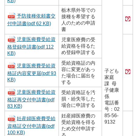
KB)
栃木県外等での
予防接種依頼書交
接種を希望する
人のための申請
付申請書(pdf 62 KB)
書
児童医療費受給資
児童医療費の受
給資格を得るた
格登録申請書(pdf 112
め登録申請する
KB)
受給資格証の内
児童医療費受給資
容に変更があっ
子ども
格証内容変更届(pdf 93
た場合に届出を
家庭
KB)
する
課 母
子健康
児童医療費受給資
受給資格証を汚
係
損・紛失等した
格証再交付申請書(pdf
電話番
場合に申請する
83 KB)
号：02
85-56-
妊産婦医療費の
妊産婦医療費受給
9132
受給資格を得る
資格証交付申請書(pdf
ため交付申請す
100 KB)
る