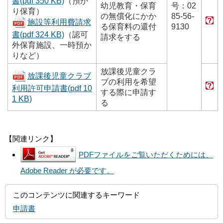
書(pdf 350 KB)
（預か
幼児教育・保育
号：02
り保育）
の無償化にかか
85-56-
施設等利用費請求
る保育料の還付
9130
書(pdf 324 KB)
（認可
請求をする
外保育施設、一時預か
りなど）
放課後児童クラ
放課後児童クラブ
ブの利用を希望
利用許可申請書(pdf 10
する際に申請す
1 KB)
る
【関連リンク】
PDFファイルをご覧いただくためには、
Adobe Reader が必要です。
このコンテンツに関連するキーワード
申請書