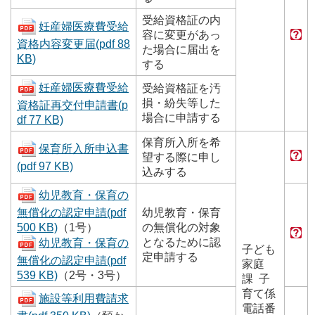
受給資格証の内
妊産婦医療費受給
容に変更があっ
資格内容変更届(pdf 88
た場合に届出を
KB)
する
妊産婦医療費受給
受給資格証を汚
損・紛失等した
資格証再交付申請書(p
場合に申請する
df 77 KB)
保育所入所を希
保育所入所申込書
望する際に申し
(pdf 97 KB)
込みする
幼児教育・保育の
無償化の認定申請(pdf
幼児教育・保育
500 KB)
（1号）
の無償化の対象
となるために認
幼児教育・保育の
子ども
定申請する
無償化の認定申請(pdf
家庭
539 KB)
（2号・3号）
課 子
育て係
施設等利用費請求
電話番