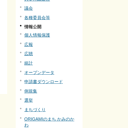
議会
各種委員会等
情報公開
個人情報保護
広報
広聴
統計
オープンデータ
申請書ダウンロード
例規集
選挙
まちづくり
ORIGAMIのまち かみのか
わ