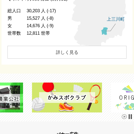
総人口
30,203
人
(-17)
男
15,527
人
(-8)
上三川町
女
14,676
人
(-9)
世帯数
12,811
世帯
詳しく見る