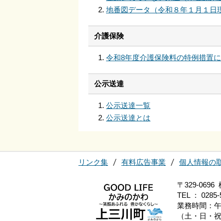
地番図データ（令和８年１月１日
介護保険
令和8年度介護保険料の特例措置
公示送達
公示送達一覧
公示送達とは
リンク集
有料広告事業
個人情報の
〒329-06
TEL ： 0285-
業務時間：午
（土・日・