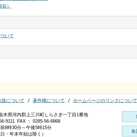
現在）
について
取扱について
著作権について
ホームページのリンクについ
96 栃木県河内郡上三川町しらさぎ一丁目1番地
56-9111 FAX ： 0285-56-6868
前8時30分～午後5時15分
各
祝日・年末年始は除く）