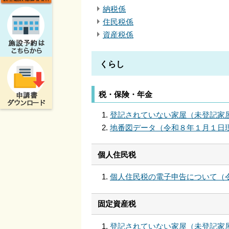
納税係
住民税係
資産税係
くらし
税・保険・年金
登記されていない家屋（未登記家
地番図データ（令和８年１月１日
個人住民税
個人住民税の電子申告について（
固定資産税
登記されていない家屋（未登記家