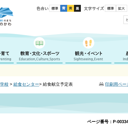
色合い
文字サイズ
学校
>
給食センター
> 給食献立予定表
印刷用ペー
ページ番号：P-00334