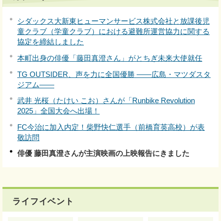
シダックス大新東ヒューマンサービス株式会社と放課後児
童クラブ（学童クラブ）における避難所運営協力に関する
協定を締結しました
本町出身の俳優「藤田真澄さん」がとちぎ未来大使就任
TG OUTSIDER、声を力に全国優勝 ――広島・マツダスタ
ジアム――
武井 光桜（たけい こお）さんが「Runbike Revolution
2025」全国大会へ出場！
FC今治に加入内定！柴野快仁選手（前橋育英高校）が表
敬訪問
俳優 藤田真澄さんが主演映画の上映報告にきました
ライフイベント