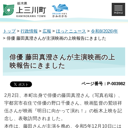
トップ
>
行政情報
>
広報
>
ほっとニュース
>
令和8(2026)年
> 俳優 藤田真澄さんが主演映画の上映報告にきました
俳優 藤田真澄さんが主演映画の上
映報告にきました
ページ番号：P-003982
2月2日、本町出身で俳優の藤田真澄さん（写真右端）、
宇都宮市在住で俳優の野口千優さん、映画監督の鷲頭祥
伍さんが映画『明日に向かって演れ！』の栃木上映を記
念し、表敬訪問されました。
本作は、藤田さんが主演を務め、令和5年12月10日には