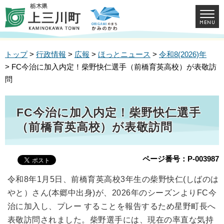
トップ
>
行政情報
>
広報
>
ほっとニュース
>
令和8(2026)年
> FC今治に加入内定！柴野快仁選手（前橋育英高校）が表敬訪
問
FC今治に加入内定！柴野快仁選手
（前橋育英高校）が表敬訪問
ページ番号：P-003987
令和8年1月5日、前橋育英高校3年生の柴野快仁(しばのは
やと）さん(本郷中出身)が、2026年のシーズンよりFC今
治に加入し、プレー することを報告するため星野町長へ
表敬訪問されました。柴野選手には、現在の率直な気持