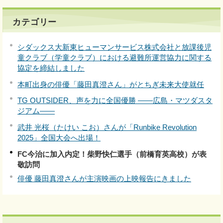
カテゴリー
シダックス大新東ヒューマンサービス株式会社と放課後児
童クラブ（学童クラブ）における避難所運営協力に関する
協定を締結しました
本町出身の俳優「藤田真澄さん」がとちぎ未来大使就任
TG OUTSIDER、声を力に全国優勝 ――広島・マツダスタ
ジアム――
武井 光桜（たけい こお）さんが「Runbike Revolution
2025」全国大会へ出場！
FC今治に加入内定！柴野快仁選手（前橋育英高校）が表
敬訪問
俳優 藤田真澄さんが主演映画の上映報告にきました