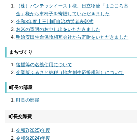
（株）バンテックイースト様、日立物流「まごころ基
金」様から車椅子を寄贈していただきました
令和3年度上三川町自治功労者表彰式
お米の寄附のお申し出をいただきました
明治安田生命保険相互会社から寄附をいただきました
まちづくり
後援等の名義使用について
企業版ふるさと納税（地方創生応援税制）について
町長の部屋
町長の部屋
町長交際費
令和7(2025)年度
令和6(2024)年度