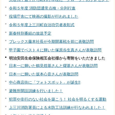
令和５年度 消防団通常点検・分列行進
役場庁舎にて映画の撮影が行われました
令和５年度上三川町自治功労者表彰式
新春特別番組の放送予定
ブレックス藤本社長が今期開幕戦を前に表敬訪問
甲子園でベスト４に輝いた塚原歩生真さんが表敬訪問
明治安田生命保険相互会社様から寄附をいただきました
日本一に輝いた鶴見煌基さんと燿基さんが表敬訪問
日本一に輝いた坂本心音さんが表敬訪問
中心商店街に「フォトスポット」が誕生!!
避難所開設訓練を行いました！
犯罪や非行のない社会を築こう！ 社会を明るくする運動
上三川消防署員による水防工法訓練が行なわれました！