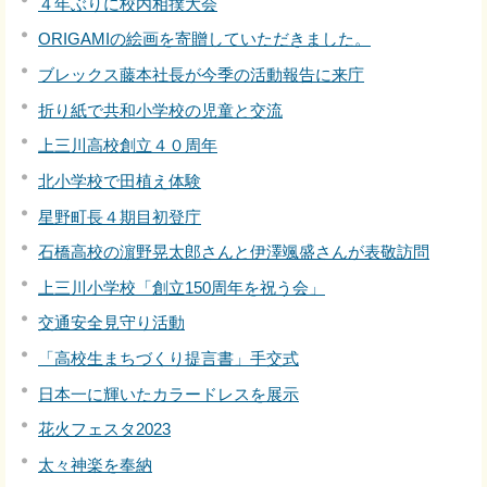
４年ぶりに校内相撲大会
ORIGAMIの絵画を寄贈していただきました。
ブレックス藤本社長が今季の活動報告に来庁
折り紙で共和小学校の児童と交流
上三川高校創立４０周年
北小学校で田植え体験
星野町長４期目初登庁
石橋高校の濵野晃太郎さんと伊澤颯盛さんが表敬訪問
上三川小学校「創立150周年を祝う会」
交通安全見守り活動
「高校生まちづくり提言書」手交式
日本一に輝いたカラードレスを展示
花火フェスタ2023
太々神楽を奉納