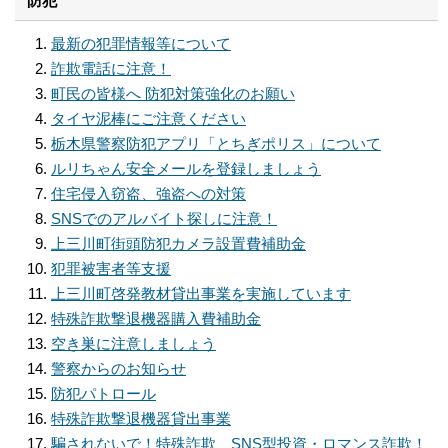
防犯
最新の犯罪情報等について
詐欺電話に注意！
町民の皆様へ 防犯対策強化のお願い
タイヤ泥棒にご注意ください
栃木県警察防犯アプリ「とちぎポリス」について
ルリちゃん安全メールを登録しましょう
住宅侵入窃盗、強盗への対策
SNSでのアルバイト探しに注意！
上三川町街頭防犯カメラ設置費補助金
犯罪被害者等支援
上三川町啓発教材貸出事業を実施しています
特殊詐欺撃退機器購入費補助金
空き巣に注意しましょう
警察からのお知らせ
防犯パトロール
特殊詐欺撃退機器貸出事業
騙されないで！特殊詐欺、SNS型投資・ロマンス詐欺！