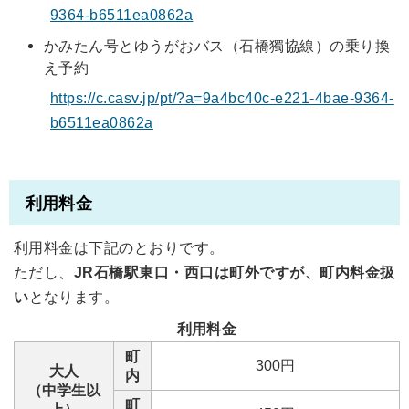
9364-b6511ea0862a
かみたん号とゆうがおバス（石橋獨協線）の乗り換
え予約
https://c.casv.jp/pt/?a=9a4bc40c-e221-4bae-9364-
b6511ea0862a
利用料金
利用料金は下記のとおりです。
ただし、
JR石橋駅東口・西口は町外ですが、町内料金扱
い
となります。
利用料金
町
300円
大人
内
（中学生以
町