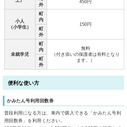
上）
450円
外
町
内
小人
150円
（小学生）
町
外
町
無料
内
未就学児
（付き添いの保護者は有料となり
町
ます。）
外
便利な使い方
かみたん号利用回数券
普段利用になる方は、車内で購入できる「かみたん号利
用回数券」を利用ください。