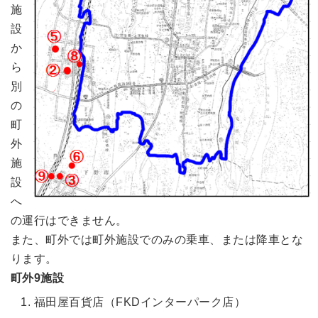
施
設
か
ら
別
の
町
外
施
設
へ
の運行はできません。
また、町外では町外施設でのみの乗車、または降車とな
ります。
町外9施設
福田屋百貨店（FKDインターパーク店）