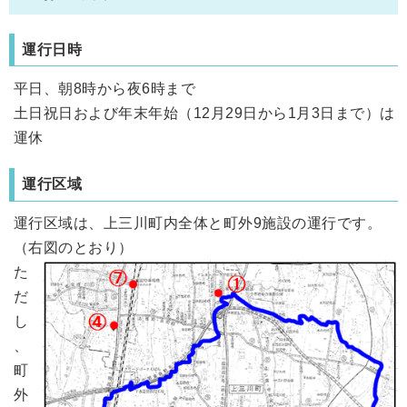
運行日時
平日、朝8時から夜6時まで
土日祝日および年末年始（12月29日から1月3日まで）は
運休
運行区域
運行区域は、上三川町内全体と町外9施設の運行です。
（右図のとおり）
た
だ
し
、
町
外