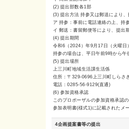
(2) 提出部数各1部
(3) 提出方法 持参又は郵送により
ア 持参：事前に電話連絡の上、持
イ 郵送：書留郵便等により、提出
(4) 提出期間
令和6（2024）年9月17日（火曜
持参の場合は、平日午前9時から午
(5) 提出場所
上三川町地域生活課生活係
住所：〒329-0696上三川町しら
電話：0285-56-9129(直通)
(6) 参加資格承認
このプロポーザルの参加資格承認の可
参加表明書(様式1)に記載された
4企画提案書等の提出