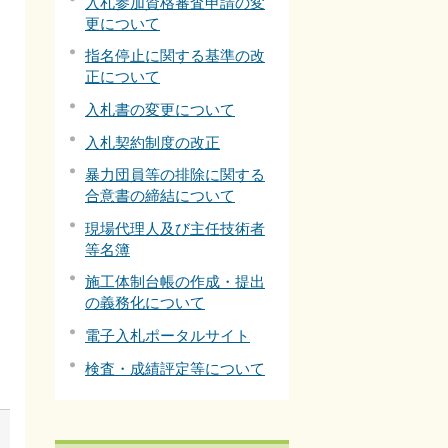
入札参加資格審査申請の変
更について
指名停止に関する基準の改
正について
入札書の変更について
入札契約制度の改正
暴力団員等の排除に関する
合意書の締結について
現場代理人及び主任技術者
等名簿
施工体制台帳の作成・提出
の義務化について
電子入札ポータルサイト
に
検査・成績評定等について