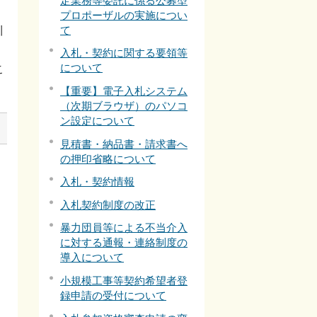
定業務等委託に係る公募型
プロポーザルの実施につい
て
川
入札・契約に関する要領等
について
こ
【重要】電子入札システム
（次期ブラウザ）のパソコ
ン設定について
見積書・納品書・請求書へ
の押印省略について
入札・契約情報
入札契約制度の改正
暴力団員等による不当介入
に対する通報・連絡制度の
導入について
小規模工事等契約希望者登
録申請の受付について