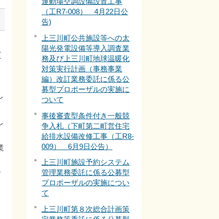
運動場空調設備設置工事
（工R7-008） 4月22日公
告)
上三川町公共施設等への太
陽光発電設備等導入調査業
区
務及び上三川町地球温暖化
対策実行計画（事務事業
編）改訂業務委託に係る公
募型プロポーザルの実施に
し
ついて
事後審査型条件付き一般競
し
争入札（下町第二町営住宅
給排水設備改修工事（工R8-
009） 6月9日公告）
業
上三川町施設予約システム
管理業務委託に係る公募型
て
プロポーザルの実施につい
て
上三川町第８次総合計画策