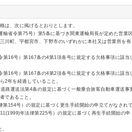
格は、次に掲げるとおりとします。
6年運輸省令第75号）第5条に基づき関東運輸局長が定めた営業
三川町、宇都宮市、下野市のいずれかに本社又は営業所を有
政令第16号）第167条の4第1項各号に規定する欠格事項に該当
政令第16号）第167条の4第2項各号に規定する欠格事項に該当
ら2年を経過していること。
日までに道路運送法第4条の規定に基づく一般乗合旅客自動車運送事
者であること。
2)年法律第154号）の規定に基づく更生手続開始の申立てがなされ
1(1999)年法律第225号）の規定に基づく再生手続開始の申
と。