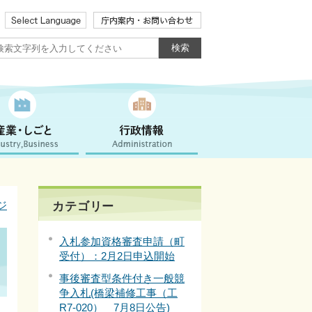
ジ
カテゴリー
入札参加資格審査申請（町
受付）：2月2日申込開始
事後審査型条件付き一般競
争入札(橋梁補修工事（工
R7-020） 7月8日公告)