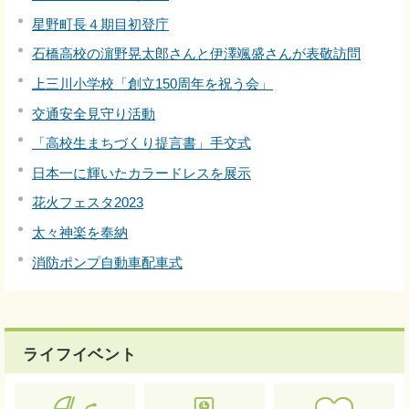
星野町長４期目初登庁
石橋高校の濵野晃太郎さんと伊澤颯盛さんが表敬訪問
上三川小学校「創立150周年を祝う会」
交通安全見守り活動
「高校生まちづくり提言書」手交式
日本一に輝いたカラードレスを展示
花火フェスタ2023
太々神楽を奉納
消防ポンプ自動車配車式
ライフイベント