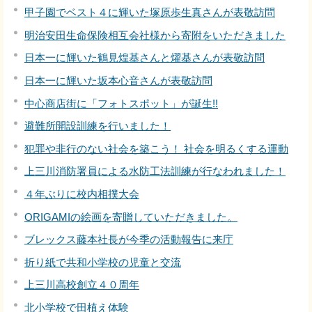
甲子園でベスト４に輝いた塚原歩生真さんが表敬訪問
明治安田生命保険相互会社様から寄附をいただきました
日本一に輝いた鶴見煌基さんと燿基さんが表敬訪問
日本一に輝いた坂本心音さんが表敬訪問
中心商店街に「フォトスポット」が誕生!!
避難所開設訓練を行いました！
犯罪や非行のない社会を築こう！ 社会を明るくする運動
上三川消防署員による水防工法訓練が行なわれました！
４年ぶりに校内相撲大会
ORIGAMIの絵画を寄贈していただきました。
ブレックス藤本社長が今季の活動報告に来庁
折り紙で共和小学校の児童と交流
上三川高校創立４０周年
北小学校で田植え体験