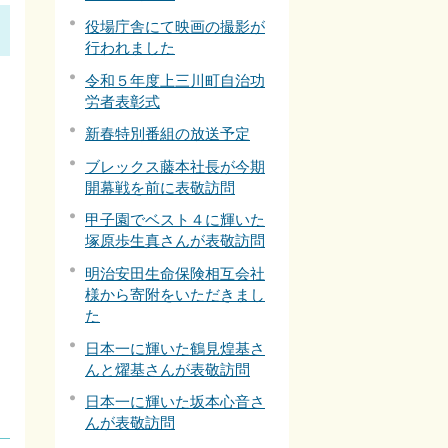
役場庁舎にて映画の撮影が
行われました
令和５年度上三川町自治功
労者表彰式
新春特別番組の放送予定
ブレックス藤本社長が今期
開幕戦を前に表敬訪問
甲子園でベスト４に輝いた
塚原歩生真さんが表敬訪問
明治安田生命保険相互会社
様から寄附をいただきまし
た
日本一に輝いた鶴見煌基さ
んと燿基さんが表敬訪問
日本一に輝いた坂本心音さ
んが表敬訪問