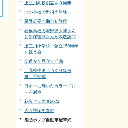
上三川高校創立４０周年
北小学校で田植え体験
星野町長４期目初登庁
石橋高校の濵野晃太郎さん
と伊澤颯盛さんが表敬訪問
上三川小学校「創立150周年
を祝う会」
交通安全見守り活動
「高校生まちづくり提言
書」手交式
日本一に輝いたカラードレ
スを展示
花火フェスタ2023
太々神楽を奉納
消防ポンプ自動車配車式