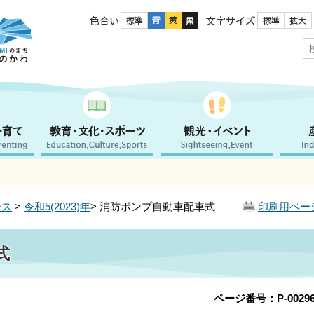
色合い
文字サイズ
ース
>
令和5(2023)年
> 消防ポンプ自動車配車式
印刷用ペー
式
ページ番号：P-00296