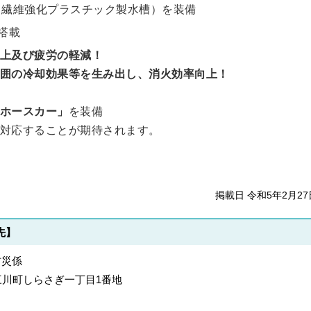
ク（繊維強化プラスチック製水槽）を装備
搭載
上及び疲労の軽減！
囲の冷却効果等を生み出し、消火効率向上！
ホースカー」
を装備
対応することが期待されます。
掲載日 令和5年2月27
先】
防災係
郡上三川町しらさぎ一丁目1番地