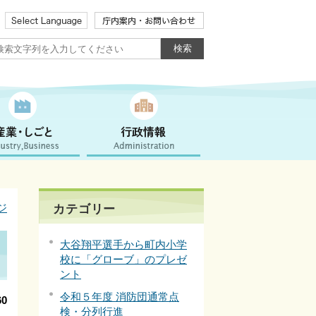
ジ
カテゴリー
大谷翔平選手から町内小学
校に「グローブ」のプレゼ
ント
令和５年度 消防団通常点
0
検・分列行進