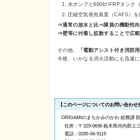
水ポンプと600ℓのFRPタン
圧縮空気発泡装置（CAFS）を
⇒通常の放水と比べ隊員の機動性向
⇒壁等に付着し拡散することで広範
その他、
「電動アシスト付き消防用
今後、いかなる消火活動にも迅速に
【このページについてのお問い合わせ
ORIGAMIのまちかみのかわ 総務課 
住所：
〒329-0696 栃木県河内
電話：
0285-56-9115