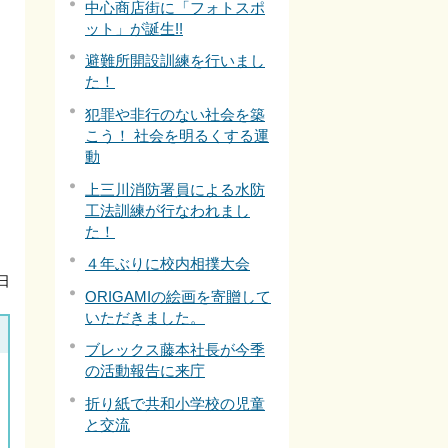
中心商店街に「フォトスポ
ット」が誕生!!
避難所開設訓練を行いまし
た！
犯罪や非行のない社会を築
こう！ 社会を明るくする運
動
上三川消防署員による水防
工法訓練が行なわれまし
た！
４年ぶりに校内相撲大会
日
ORIGAMIの絵画を寄贈して
いただきました。
ブレックス藤本社長が今季
の活動報告に来庁
折り紙で共和小学校の児童
と交流