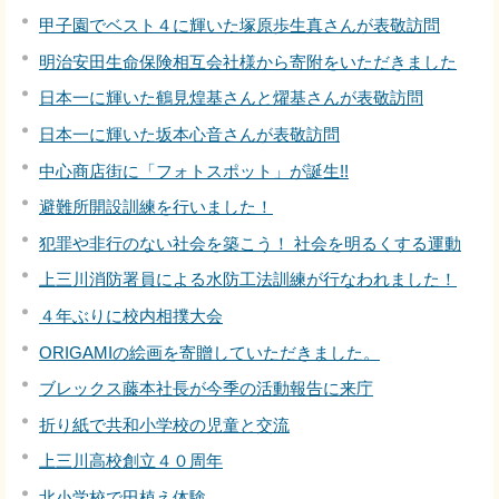
甲子園でベスト４に輝いた塚原歩生真さんが表敬訪問
明治安田生命保険相互会社様から寄附をいただきました
日本一に輝いた鶴見煌基さんと燿基さんが表敬訪問
日本一に輝いた坂本心音さんが表敬訪問
中心商店街に「フォトスポット」が誕生!!
避難所開設訓練を行いました！
犯罪や非行のない社会を築こう！ 社会を明るくする運動
上三川消防署員による水防工法訓練が行なわれました！
４年ぶりに校内相撲大会
ORIGAMIの絵画を寄贈していただきました。
ブレックス藤本社長が今季の活動報告に来庁
折り紙で共和小学校の児童と交流
上三川高校創立４０周年
北小学校で田植え体験