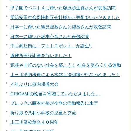
甲子園でベスト４に輝いた塚原歩生真さんが表敬訪問
明治安田生命保険相互会社様から寄附をいただきました
日本一に輝いた鶴見煌基さんと燿基さんが表敬訪問
日本一に輝いた坂本心音さんが表敬訪問
中心商店街に「フォトスポット」が誕生!!
避難所開設訓練を行いました！
犯罪や非行のない社会を築こう！ 社会を明るくする運動
上三川消防署員による水防工法訓練が行なわれました！
４年ぶりに校内相撲大会
ORIGAMIの絵画を寄贈していただきました。
ブレックス藤本社長が今季の活動報告に来庁
折り紙で共和小学校の児童と交流
上三川高校創立４０周年