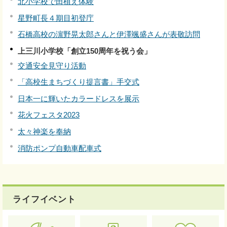
北小学校で田植え体験
星野町長４期目初登庁
石橋高校の濵野晃太郎さんと伊澤颯盛さんが表敬訪問
上三川小学校「創立150周年を祝う会」
交通安全見守り活動
「高校生まちづくり提言書」手交式
日本一に輝いたカラードレスを展示
花火フェスタ2023
太々神楽を奉納
消防ポンプ自動車配車式
ライフイベント