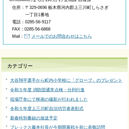
住所：
〒329-0696 栃木県河内郡上三川町しらさぎ
一丁目1番地
電話：
0285-56-9117
FAX：
0285-56-6868
Mail：
メールでのお問合わせはこちら
カテゴリー
大谷翔平選手から町内小学校に「グローブ」のプレゼント
令和５年度 消防団通常点検・分列行進
役場庁舎にて映画の撮影が行われました
令和５年度上三川町自治功労者表彰式
新春特別番組の放送予定
ブレックス藤本社長が今期開幕戦を前に表敬訪問