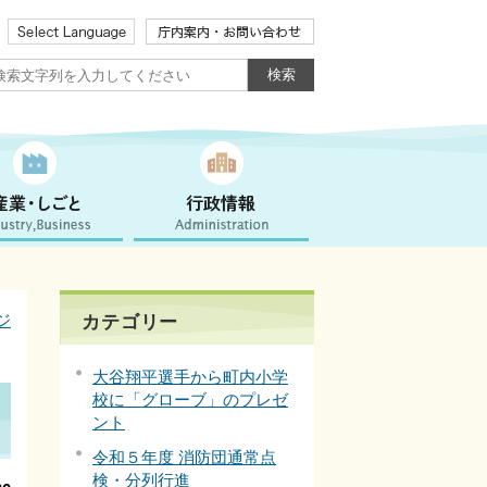
ジ
カテゴリー
大谷翔平選手から町内小学
校に「グローブ」のプレゼ
ント
令和５年度 消防団通常点
検・分列行進