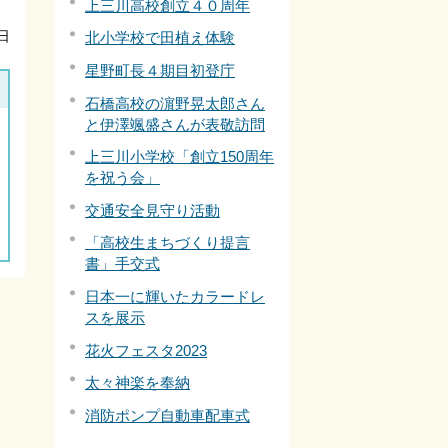
上三川高校創立４０周年
日
北小学校で田植え体験
星野町長４期目初登庁
石橋高校の濵野晃太郎さん
と伊澤颯盛さんが表敬訪問
上三川小学校「創立150周年
を祝う会」
交通安全見守り活動
「高校生まちづくり提言
書」手交式
日本一に輝いたカラードレ
スを展示
花火フェスタ2023
太々神楽を奉納
消防ポンプ自動車配車式