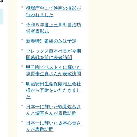
0
役場庁舎にて映画の撮影が
行われました
令和５年度上三川町自治功
労者表彰式
新春特別番組の放送予定
ブレックス藤本社長が今期
開幕戦を前に表敬訪問
甲子園でベスト４に輝いた
塚原歩生真さんが表敬訪問
明治安田生命保険相互会社
様から寄附をいただきまし
た
進
日本一に輝いた鶴見煌基さ
んと燿基さんが表敬訪問
日本一に輝いた坂本心音さ
んが表敬訪問