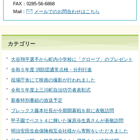
FAX：
0285-56-6868
Mail：
メールでのお問合わせはこちら
カテゴリー
大谷翔平選手から町内小学校に「グローブ」のプレゼント
令和５年度 消防団通常点検・分列行進
役場庁舎にて映画の撮影が行われました
令和５年度上三川町自治功労者表彰式
新春特別番組の放送予定
ブレックス藤本社長が今期開幕戦を前に表敬訪問
甲子園でベスト４に輝いた塚原歩生真さんが表敬訪問
明治安田生命保険相互会社様から寄附をいただきました