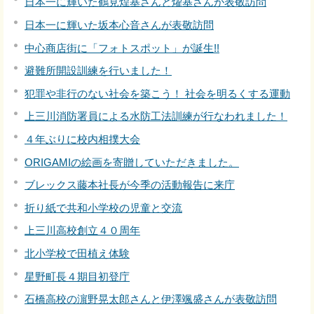
日本一に輝いた鶴見煌基さんと燿基さんが表敬訪問
日本一に輝いた坂本心音さんが表敬訪問
中心商店街に「フォトスポット」が誕生!!
避難所開設訓練を行いました！
犯罪や非行のない社会を築こう！ 社会を明るくする運動
上三川消防署員による水防工法訓練が行なわれました！
４年ぶりに校内相撲大会
ORIGAMIの絵画を寄贈していただきました。
ブレックス藤本社長が今季の活動報告に来庁
折り紙で共和小学校の児童と交流
上三川高校創立４０周年
北小学校で田植え体験
星野町長４期目初登庁
石橋高校の濵野晃太郎さんと伊澤颯盛さんが表敬訪問