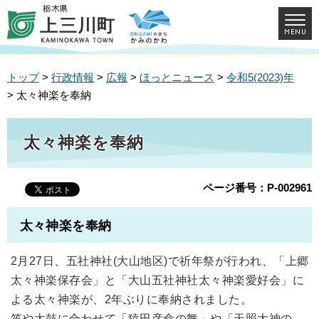
トップ
>
行政情報
>
広報
>
ほっとニュース
>
令和5(2023)年
> 太々神楽を奉納
太々神楽を奉納
ページ番号：P-002961
太々神楽を奉納
2月27日、五社神社(大山地区)で祈年祭が行われ、「上郷
太々神楽保存会」と「大山五社神社太々神楽愛好会」に
よる太々神楽が、2年ぶりに奉納されました。
笛や太鼓に合わせて「猿田彦命の舞」や「天照大神の