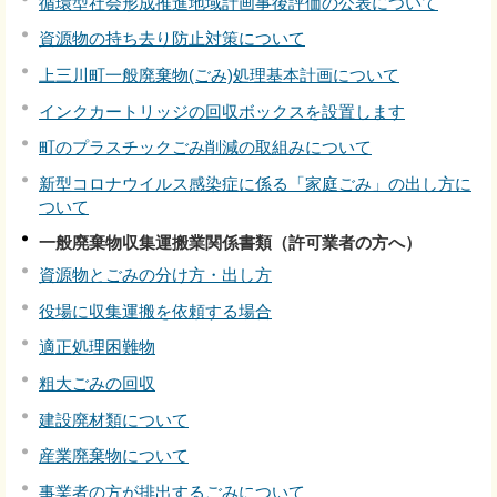
循環型社会形成推進地域計画事後評価の公表について
資源物の持ち去り防止対策について
上三川町一般廃棄物(ごみ)処理基本計画について
インクカートリッジの回収ボックスを設置します
町のプラスチックごみ削減の取組みについて
新型コロナウイルス感染症に係る「家庭ごみ」の出し方に
ついて
一般廃棄物収集運搬業関係書類（許可業者の方へ）
資源物とごみの分け方・出し方
役場に収集運搬を依頼する場合
適正処理困難物
粗大ごみの回収
建設廃材類について
産業廃棄物について
事業者の方が排出するごみについて