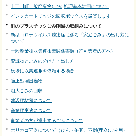
上三川町一般廃棄物(ごみ)処理基本計画について
インクカートリッジの回収ボックスを設置します
町のプラスチックごみ削減の取組みについて
新型コロナウイルス感染症に係る「家庭ごみ」の出し方に
ついて
一般廃棄物収集運搬業関係書類（許可業者の方へ）
資源物とごみの分け方・出し方
役場に収集運搬を依頼する場合
適正処理困難物
粗大ごみの回収
建設廃材類について
産業廃棄物について
事業者の方が排出するごみについて
ポリカゴ容器について（びん・缶類、不燃(埋立)ごみ用）