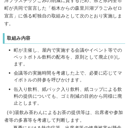
洋プラスチックごみの削減に資するため、県と県内全市
町が共同で宣言した「栃木からの森里川湖プラごみゼロ
宣言」に係る町独自の取組みとして次のとおり実施しま
す。
取組み内容
町が主催し、屋内で実施する会議やイベント等での
ペットボトル飲料の配布を、原則として廃止(※)し
ます。
会議等の実施時間を考慮した上で、必要に応じてマ
イボトルの持参を呼びかけます。
缶入り飲料、紙パック入り飲料、紙コップによる飲
料の提供についても、ゴミ削減の目的から同様に廃
止とします。
(※)湯飲み茶わんによるお茶の提供等は、出席者や参加
者等の多寡等を考慮して判断します。
夏季における熱中症等、出席者等の健康被害が懸念