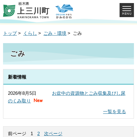
トップ
>
くらし
>
ごみ・環境
> ごみ
ごみ
新着情報
2026年8月5日
お盆中の資源物とごみ収集及びし尿
のくみ取り
一覧を見る
前ページ
1
2
次ページ