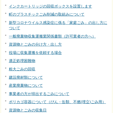
インクカートリッジの回収ボックスを設置します
町のプラスチックごみ削減の取組みについて
新型コロナウイルス感染症に係る「家庭ごみ」の出し方に
ついて
一般廃棄物収集運搬業関係書類（許可業者の方へ）
資源物とごみの分け方・出し方
役場に収集運搬を依頼する場合
適正処理困難物
粗大ごみの回収
建設廃材類について
産業廃棄物について
事業者の方が排出するごみについて
ポリカゴ容器について（びん・缶類、不燃(埋立)ごみ用）
資源物とごみの収集日