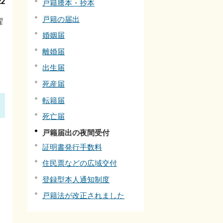
2
戸籍謄本・抄本
戸籍の届出
曜
婚姻届
離婚届
出生届
死産届
転籍届
死亡届
戸籍届出の夜間受付
証明書発行手数料
住民票などの広域交付
登録型本人通知制度
戸籍法が改正されました