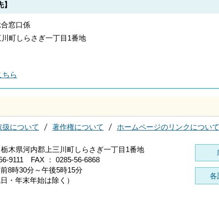
先】
総合窓口係
郡上三川町しらさぎ一丁目1番地
こちら
取扱について
著作権について
ホームページのリンクについ
696 栃木県河内郡上三川町しらさぎ一丁目1番地
56-9111 FAX ： 0285-56-6868
前8時30分～午後5時15分
各
祝日・年末年始は除く）