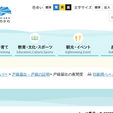
色合い
文字サイズ
バー
>
戸籍届出・戸籍の証明
> 戸籍届出の夜間受
印刷用ペー