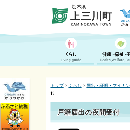
トップ
>
くらし
>
届出・証明・マイナン
付
戸籍届出の夜間受付