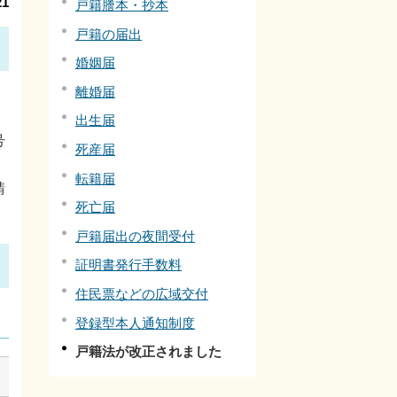
1
戸籍謄本・抄本
戸籍の届出
婚姻届
離婚届
出生届
号
死産届
転籍届
請
死亡届
戸籍届出の夜間受付
証明書発行手数料
住民票などの広域交付
登録型本人通知制度
戸籍法が改正されました