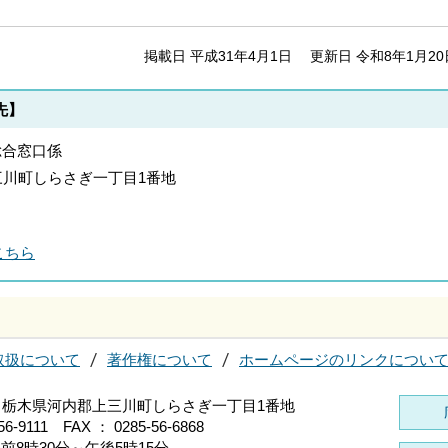
掲載日 平成31年4月1日
更新日 令和8年1月20
先】
総合窓口係
郡上三川町しらさぎ一丁目1番地
こちら
取扱について
著作権について
ホームページのリンクについ
696 栃木県河内郡上三川町しらさぎ一丁目1番地
56-9111 FAX ： 0285-56-6868
前8時30分～午後5時15分