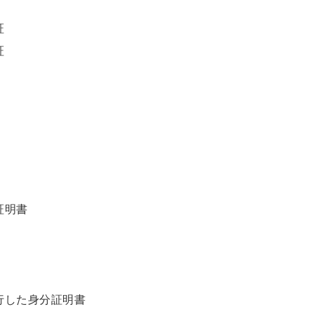
証
証
証明書
行した身分証明書