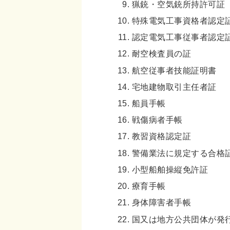
猟銃・空気銃所持許可証
特殊電気工事資格者認定
認定電気工事従事者認定
耐空検査員の証
航空従事者技能証明書
宅地建物取引主任者証
船員手帳
戦傷病者手帳
教習資格認定証
警備業法に規定する合格
小型船舶操縦免許証
療育手帳
身体障害者手帳
国又は地方公共団体が発