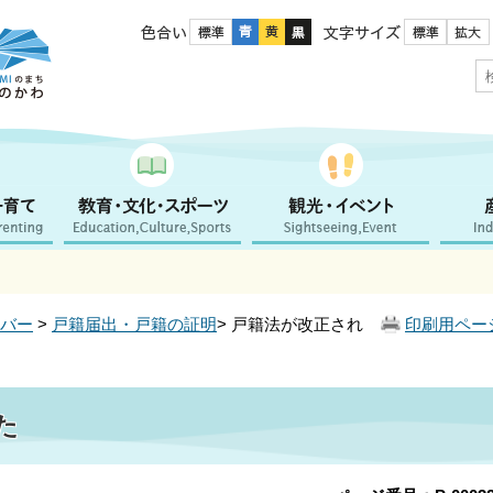
色合い
文字サイズ
バー
>
戸籍届出・戸籍の証明
> 戸籍法が改正され
印刷用ペー
た