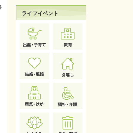
書
ライフイベント
。