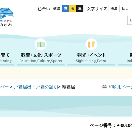
色合い
文字サイズ
バー
>
戸籍届出・戸籍の証明
> 転籍届
印刷用ペー
ページ番号：P-00104