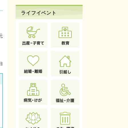
ライフイベント
元
日