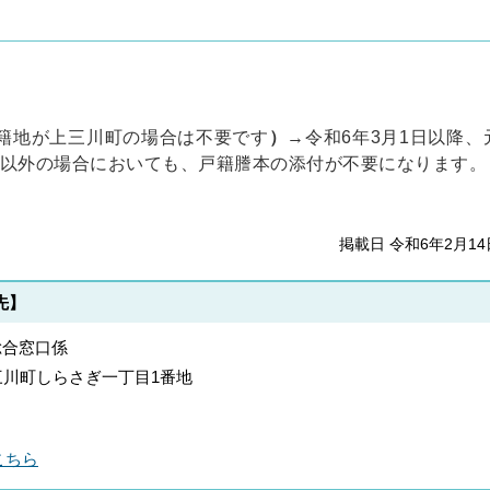
籍地が上三川町の場合は不要です
）
→令和6年3月1日以降、
以外の場合においても、戸籍謄本の添付が不要になります。
掲載日 令和6年2月14
先】
総合窓口係
郡上三川町しらさぎ一丁目1番地
こちら