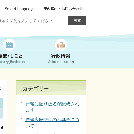
ジ
カテゴリー
戸籍に振り仮名が記載され
ます
戸籍広域交付の不具合につ
いて
9