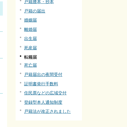
戸籍謄本・抄本
戸籍の届出
婚姻届
離婚届
出生届
死産届
転籍届
死亡届
戸籍届出の夜間受付
証明書発行手数料
住民票などの広域交付
登録型本人通知制度
戸籍法が改正されました