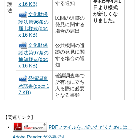
令和5年4月1
する通知
護
x 16 KB)
日より様式
法
が新しくな
文化財保
民間の遺跡の
りました。
護法第96条の
発見に関する
届出様式
(doc
場合の届出
x 16 KB)
文化財保
公共機関の遺
跡の発見に関
護法第97条の
する場合の通
通知様式
(doc
知
x 16 KB)
確認調査等で
発掘調査
所有地に立ち
承諾書
(docx 1
入る際に必要
7 KB)
となる書類
【関連リンク】
PDFファイルをご覧いただくためには、
Adobe Reader が必要です。