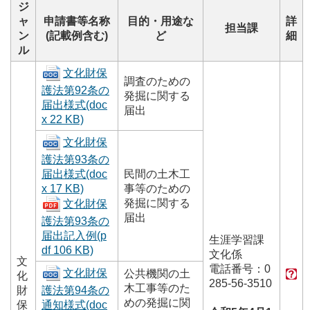
ジ
ャ
申請書等名称
目的・用途な
詳
担当課
ン
(記載例含む)
ど
細
ル
文化財保
調査のための
護法第92条の
発掘に関する
届出様式
(doc
届出
x 22 KB)
文化財保
護法第93条の
届出様式
(doc
民間の土木工
x 17 KB)
事等のための
発掘に関する
文化財保
届出
護法第93条の
届出記入例
(p
生涯学習課
df 106 KB)
文化係
文
電話番号：0
文化財保
公共機関の土
化
285-56-3510
木工事等のた
財
護法第94条の
めの発掘に関
保
通知様式
(doc