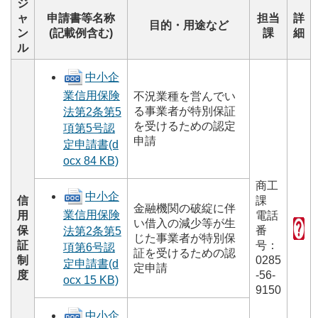
ジ
ャ
申請書等名称
担当
詳
目的・用途など
ン
(記載例含む)
課
細
ル
中小企
業信用保険
不況業種を営んでい
る事業者が特別保証
法第2条第5
を受けるための認定
項第5号認
申請
定申請書(d
ocx 84 KB)
商工
中小企
信
課
金融機関の破綻に伴
業信用保険
用
電話
い借入の減少等が生
保
番
法第2条第5
じた事業者が特別保
証
号：
項第6号認
証を受けるための認
制
0285
定申請書(d
定申請
度
-56-
ocx 15 KB)
9150
中小企