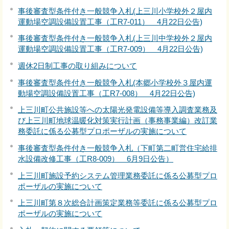
事後審査型条件付き一般競争入札(上三川小学校外２屋内
運動場空調設備設置工事（工R7-011） 4月22日公告)
事後審査型条件付き一般競争入札(上三川中学校外２屋内
運動場空調設備設置工事（工R7-009） 4月22日公告)
週休2日制工事の取り組みについて
事後審査型条件付き一般競争入札(本郷小学校外３屋内運
動場空調設備設置工事（工R7-008） 4月22日公告)
上三川町公共施設等への太陽光発電設備等導入調査業務及
び上三川町地球温暖化対策実行計画（事務事業編）改訂業
務委託に係る公募型プロポーザルの実施について
事後審査型条件付き一般競争入札（下町第二町営住宅給排
水設備改修工事（工R8-009） 6月9日公告）
上三川町施設予約システム管理業務委託に係る公募型プロ
ポーザルの実施について
上三川町第８次総合計画策定業務等委託に係る公募型プロ
ポーザルの実施について