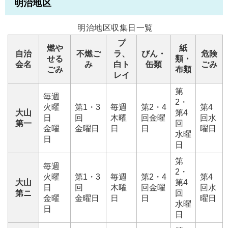
明治地区
明治地区収集日一覧
プ
燃や
紙
自治
不燃ご
ラ、
びん・
危険
せる
類・
会名
み
白ト
缶類
ごみ
ごみ
布類
レイ
第
毎週
2・
火曜
第1・3
毎週
第2・4
第4
大山
第4
日
回
木曜
回金曜
回水
第一
回
金曜
金曜日
日
日
曜日
水曜
日
日
第
毎週
2・
火曜
第1・3
毎週
第2・4
第4
大山
第4
日
回
木曜
回金曜
回水
第ニ
回
金曜
金曜日
日
日
曜日
水曜
日
日