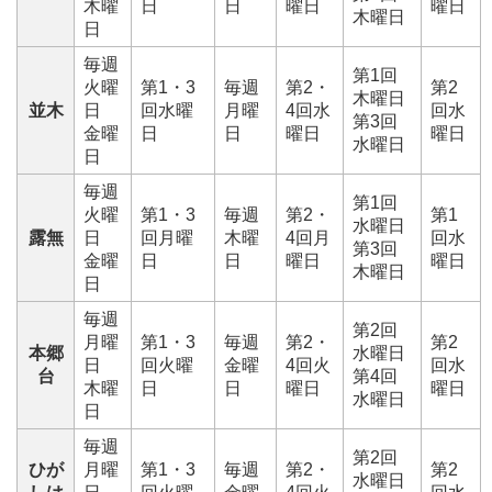
木曜
日
日
曜日
曜日
木曜日
日
毎週
第1回
火曜
第1・3
毎週
第2・
第2
木曜日
並木
日
回水曜
月曜
4回水
回水
第3回
金曜
日
日
曜日
曜日
水曜日
日
毎週
第1回
火曜
第1・3
毎週
第2・
第1
水曜日
露無
日
回月曜
木曜
4回月
回水
第3回
金曜
日
日
曜日
曜日
木曜日
日
毎週
第2回
月曜
第1・3
毎週
第2・
第2
本郷
水曜日
日
回火曜
金曜
4回火
回水
台
第4回
木曜
日
日
曜日
曜日
水曜日
日
毎週
第2回
ひが
月曜
第1・3
毎週
第2・
第2
水曜日