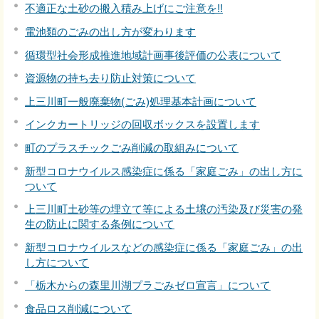
不適正な土砂の搬入積み上げにご注意を!!
電池類のごみの出し方が変わります
循環型社会形成推進地域計画事後評価の公表について
資源物の持ち去り防止対策について
上三川町一般廃棄物(ごみ)処理基本計画について
インクカートリッジの回収ボックスを設置します
町のプラスチックごみ削減の取組みについて
新型コロナウイルス感染症に係る「家庭ごみ」の出し方に
ついて
上三川町土砂等の埋立て等による土壌の汚染及び災害の発
生の防止に関する条例について
新型コロナウイルスなどの感染症に係る「家庭ごみ」の出
し方について
「栃木からの森里川湖プラごみゼロ宣言」について
食品ロス削減について