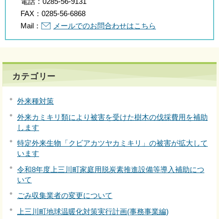
電話：
0285-56-9131
FAX：
0285-56-6868
Mail：
メールでのお問合わせはこちら
カテゴリー
外来種対策
外来カミキリ類により被害を受けた樹木の伐採費用を補助
します
特定外来生物「クビアカツヤカミキリ」の被害が拡大して
います
令和8年度上三川町家庭用脱炭素推進設備等導入補助につ
いて
ごみ収集業者の変更について
上三川町地球温暖化対策実行計画(事務事業編)