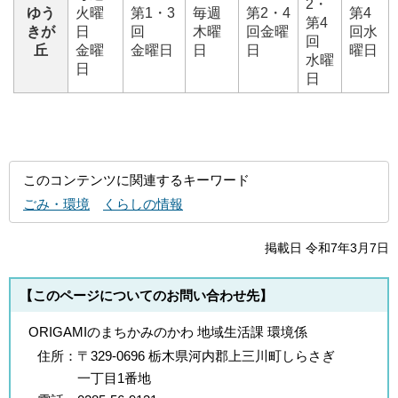
2・
ゆう
火曜
第1・3
毎週
第2・4
第4
第4
きが
日
回
木曜
回金曜
回水
回
丘
金曜
金曜日
日
日
曜日
水曜
日
日
このコンテンツに関連するキーワード
ごみ・環境
くらしの情報
掲載日 令和7年3月7日
【このページについてのお問い合わせ先】
ORIGAMIのまちかみのかわ 地域生活課 環境係
住所：
〒329-0696 栃木県河内郡上三川町しらさぎ
一丁目1番地