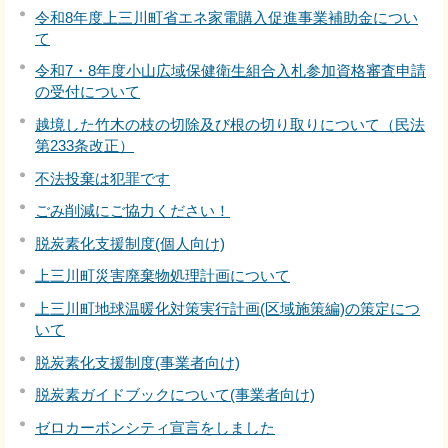
令和8年度上三川町省エネ家電購入促進事業補助金につい
て
令和7・8年度小山広域保健衛生組合入札参加資格審査申請
の受付について
越境した竹木の枝の切除及び根の切り取りについて（民法
第233条改正）
不法投棄は犯罪です
ごみ削減にご協力ください！
脱炭素化支援制度(個人向け)
上三川町災害廃棄物処理計画について
上三川町地球温暖化対策実行計画(区域施策編)の策定につ
いて
脱炭素化支援制度(事業者向け)
脱炭素ガイドブックについて(事業者向け)
ゼロカーボンシティ宣言をしました