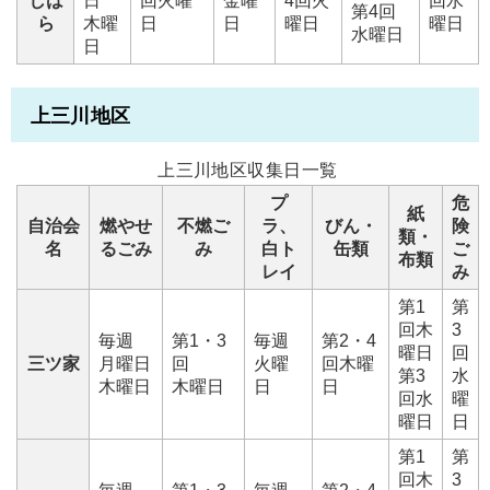
しは
日
回火曜
金曜
4回火
回水
第4回
ら
木曜
日
日
曜日
曜日
水曜日
日
上三川地区
上三川地区収集日一覧
プ
危
紙
自治会
燃やせ
不燃ご
ラ、
びん・
険
類・
名
るごみ
み
白ト
缶類
ご
布類
レイ
み
第1
第
回木
3
毎週
第1・3
毎週
第2・4
曜日
回
三ツ家
月曜日
回
火曜
回木曜
第3
水
木曜日
木曜日
日
日
回水
曜
曜日
日
第1
第
回木
3