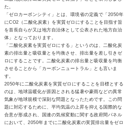
た。
「ゼロカーボンシティ」とは、環境省の定義で「2050年
にCO2（二酸化炭素）を実質ゼロにすることを目指す旨
を首長自らが又は地方自治体として公表された地方自治
体」となっております。
「二酸化炭素を実質ゼロにする」というのは、二酸化炭
素の排出量と吸収量とを均衡させ、排出量を差し引きゼ
ロにすることです。二酸化炭素の排出量と吸収量を均衡
させることから「カーボンニュートラル」とも言いま
す。
2050年に二酸化炭素を実質ゼロにすることを目標とする
のは、地球温暖化が原因とされる猛暑や豪雨などの異常
気象が地球規模で深刻な問題となったためです。この問
題に対応するために、平均気温の上昇を抑える国際的な
合意が形成され、国連の気候変動に関する政府間パネル
において、2050年までに二酸化炭素の実質排出量をゼロ