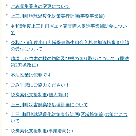
ごみ収集業者の変更について
上三川町地球温暖化対策実行計画(事務事業編)
令和8年度上三川町省エネ家電購入促進事業補助金につい
て
令和7・8年度小山広域保健衛生組合入札参加資格審査申請
の受付について
越境した竹木の枝の切除及び根の切り取りについて（民法
第233条改正）
不法投棄は犯罪です
ごみ削減にご協力ください！
脱炭素化支援制度(個人向け)
上三川町災害廃棄物処理計画について
上三川町地球温暖化対策実行計画(区域施策編)の策定につ
いて
脱炭素化支援制度(事業者向け)