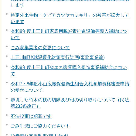
します
特定外来生物「クビアカツヤカミキリ」の被害が拡大して
います
令和8年度上三川町家庭用脱炭素推進設備等導入補助につ
いて
ごみ収集業者の変更について
上三川町地球温暖化対策実行計画(事務事業編)
令和8年度上三川町省エネ家電購入促進事業補助金につい
て
令和7・8年度小山広域保健衛生組合入札参加資格審査申請
の受付について
越境した竹木の枝の切除及び根の切り取りについて（民法
第233条改正）
不法投棄は犯罪です
ごみ削減にご協力ください！
脱炭素化支援制度(個人向け)