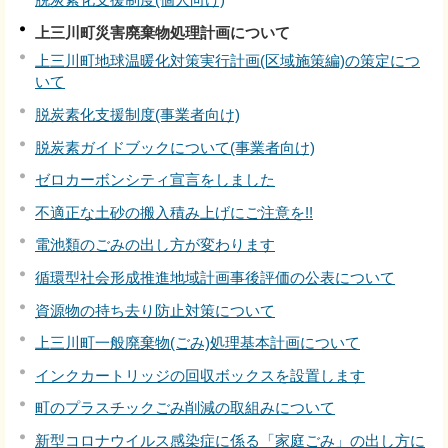
上三川町災害廃棄物処理計画について
上三川町地球温暖化対策実行計画(区域施策編)の策定につ
いて
脱炭素化支援制度(事業者向け)
脱炭素ガイドブックについて(事業者向け)
ゼロカーボンシティ宣言をしました
不適正な土砂の搬入積み上げにご注意を!!
電池類のごみの出し方が変わります
循環型社会形成推進地域計画事後評価の公表について
資源物の持ち去り防止対策について
上三川町一般廃棄物(ごみ)処理基本計画について
インクカートリッジの回収ボックスを設置します
町のプラスチックごみ削減の取組みについて
新型コロナウイルス感染症に係る「家庭ごみ」の出し方に