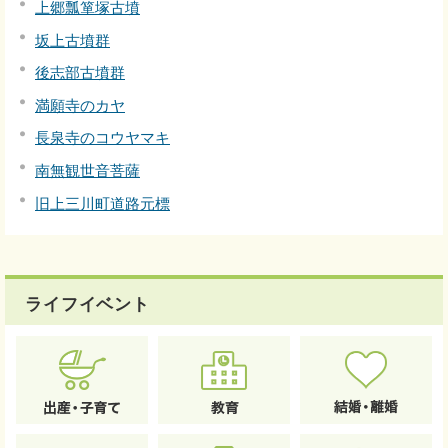
上郷瓢箪塚古墳
坂上古墳群
後志部古墳群
満願寺のカヤ
長泉寺のコウヤマキ
南無観世音菩薩
旧上三川町道路元標
ライフイベント