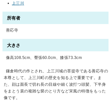
上三川
所有者
善応寺
大きさ
像高108.5cm、臀張60.0cm、膝張73.3cm
鎌倉時代の作とされ、上三川城の菩提寺である善応寺の
本尊として、上三川町の歴史を知る上で重要です。ま
た、顔は面長で切れ長の目線や細く波打つ頭髪、下半身
をまとう裳の複雑な襞のとり方など宋風の特徴をもった
像です。