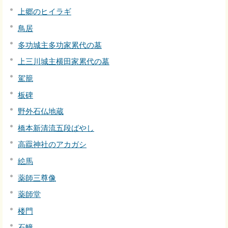
上郷のヒイラギ
鳥居
多功城主多功家累代の墓
上三川城主横田家累代の墓
駕籠
板碑
野外石仏地蔵
橋本新清流五段ばやし
高龗神社のアカガシ
絵馬
薬師三尊像
薬師堂
楼門
石幢