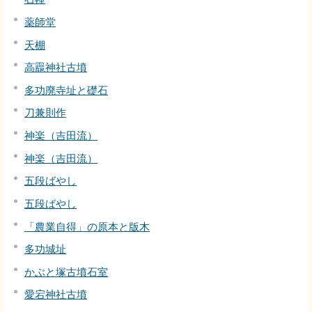
薬師堂
天棚
高龗神社古墳
多功廃寺址と礎石
刀兼則作
神楽（吉田流）
神楽（吉田流）
五段ばやし
五段ばやし
「農業自得」の原本と版木
多功城址
かぶと塚古墳石室
愛宕神社古墳