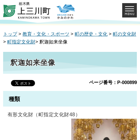
トップ
>
教育・文化・スポーツ
>
町の歴史・文化
>
町の文化財
>
町指定文化財
> 釈迦如来坐像
釈迦如来坐像
ページ番号：P-000899
種類
有形文化財（町指定文化財48）