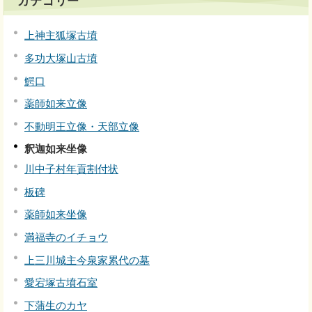
カテゴリー
上神主狐塚古墳
多功大塚山古墳
鰐口
薬師如来立像
不動明王立像・天部立像
釈迦如来坐像
川中子村年貢割付状
板碑
薬師如来坐像
満福寺のイチョウ
上三川城主今泉家累代の墓
愛宕塚古墳石室
下蒲生のカヤ