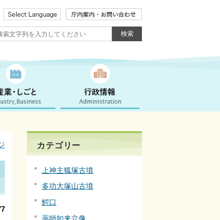
ジ
カテゴリー
上神主狐塚古墳
多功大塚山古墳
鰐口
7
薬師如来立像