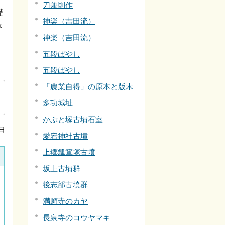
刀兼則作
礎
神楽（吉田流）
体
神楽（吉田流）
五段ばやし
五段ばやし
「農業自得」の原本と版木
多功城址
かぶと塚古墳石室
日
愛宕神社古墳
上郷瓢箪塚古墳
坂上古墳群
後志部古墳群
満願寺のカヤ
長泉寺のコウヤマキ