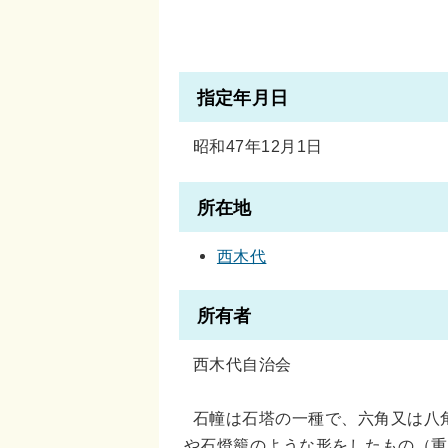
指定年月日
昭和47年12月1日
所在地
西木代
所有者
西木代自治会
石幢は石塔の一種で、六角又は八
や石燈籠のような形をしたもの（重