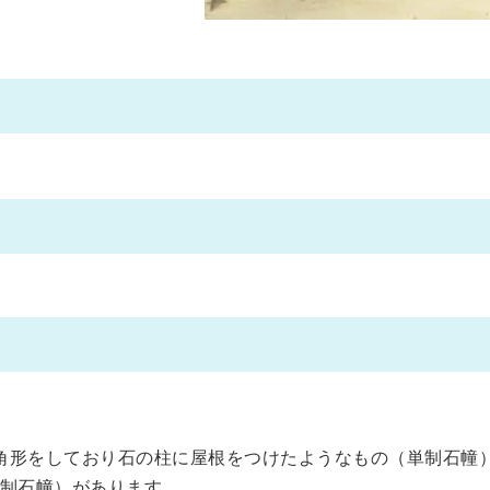
角形をしており石の柱に屋根をつけたようなもの（単制石幢
制石幢）があります。