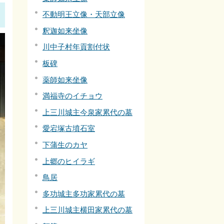
不動明王立像・天部立像
釈迦如来坐像
川中子村年貢割付状
板碑
薬師如来坐像
満福寺のイチョウ
上三川城主今泉家累代の墓
愛宕塚古墳石室
下蒲生のカヤ
上郷のヒイラギ
鳥居
多功城主多功家累代の墓
上三川城主横田家累代の墓