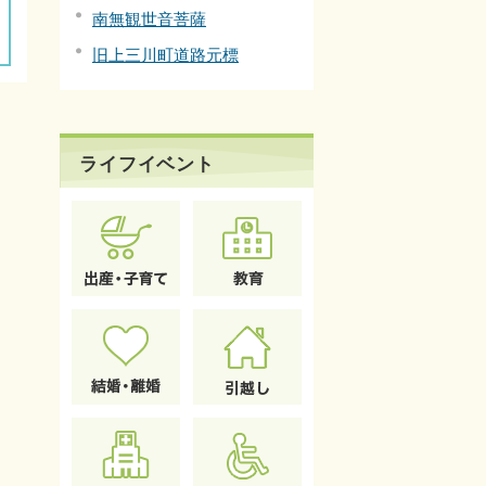
南無観世音菩薩
旧上三川町道路元標
ライフイベント