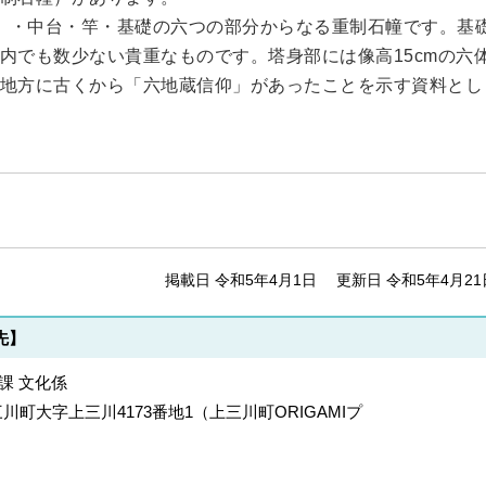
）・中台・竿・基礎の六つの部分からなる重制石幢です。基
内でも数少ない貴重なものです。塔身部には像高15cmの六
地方に古くから「六地蔵信仰」があったことを示す資料とし
掲載日 令和5年4月1日
更新日 令和5年4月21
先】
課 文化係
上三川町大字上三川4173番地1（上三川町ORIGAMIプ