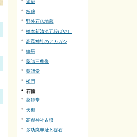
駕籠
板碑
野外石仏地蔵
橋本新清流五段ばやし
高龗神社のアカガシ
絵馬
薬師三尊像
薬師堂
楼門
石幢
薬師堂
天棚
高龗神社古墳
）
多功廃寺址と礎石