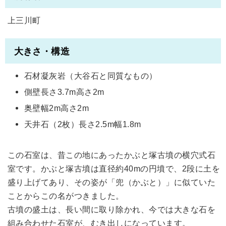
上三川町
大きさ・構造
石材凝灰岩（大谷石と同質なもの）
側壁長さ3.7m高さ2m
奥壁幅2m高さ2m
天井石（2枚）長さ2.5m幅1.8m
この石室は、昔この地にあったかぶと塚古墳の横穴式石
室です。かぶと塚古墳は直径約40mの円墳で、2段に土を
盛り上げてあり、その姿が「兜（かぶと）」に似ていた
ことからこの名がつきました。
古墳の盛土は、長い間に取り除かれ、今では大きな石を
組み合わせた石室が、むき出しになっています。