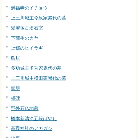
満福寺のイチョウ
上三川城主今泉家累代の墓
愛宕塚古墳石室
下蒲生のカヤ
上郷のヒイラギ
鳥居
多功城主多功家累代の墓
上三川城主横田家累代の墓
駕籠
板碑
野外石仏地蔵
橋本新清流五段ばやし
高龗神社のアカガシ