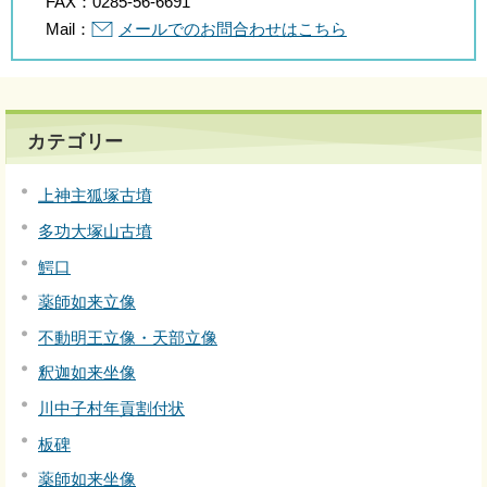
FAX：
0285-56-6691
Mail：
メールでのお問合わせはこちら
カテゴリー
上神主狐塚古墳
多功大塚山古墳
鰐口
薬師如来立像
不動明王立像・天部立像
釈迦如来坐像
川中子村年貢割付状
板碑
薬師如来坐像