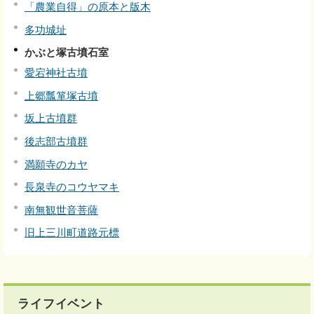
「農業自得」の原本と版木
多功城址
かぶと塚古墳石室
愛宕神社古墳
上郷瓢箪塚古墳
坂上古墳群
後志部古墳群
満願寺のカヤ
長泉寺のコウヤマキ
南無観世音菩薩
旧上三川町道路元標
ライフイベント