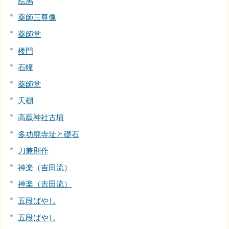
絵馬
薬師三尊像
薬師堂
楼門
石幢
薬師堂
天棚
高龗神社古墳
多功廃寺址と礎石
刀兼則作
神楽（吉田流）
神楽（吉田流）
五段ばやし
五段ばやし