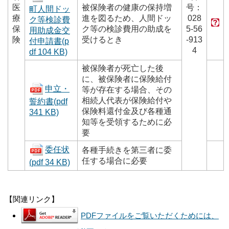
医
被保険者の健康の保持増
号：
町人間ドッ
療
進を図るため、人間ドッ
028
ク等検診費
保
ク等の検診費用の助成を
5-56
用助成金交
険
受けるとき
-913
付申請書(p
4
df 104 KB)
被保険者が死亡した後
に、被保険者に保険給付
申立・
等が存在する場合、その
相続人代表が保険給付や
誓約書(pdf
保険料還付金及び各種通
341 KB)
知等を受領するために必
要
委任状
各種手続きを第三者に委
任する場合に必要
(pdf 34 KB)
【関連リンク】
PDFファイルをご覧いただくためには、