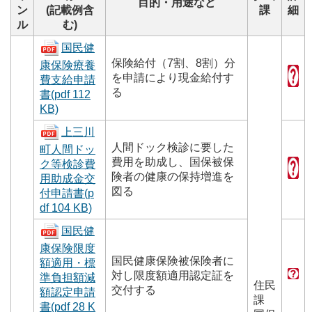
目的・用途など
ン
(記載例含
課
細
ル
む)
国民健
保険給付（7割、8割）分
康保険療養
を申請により現金給付す
費支給申請
る
書(pdf 112
KB)
上三川
人間ドック検診に要した
町人間ドッ
費用を助成し、国保被保
ク等検診費
険者の健康の保持増進を
用助成金交
図る
付申請書(p
df 104 KB)
国民健
康保険限度
国民健康保険被保険者に
額適用・標
対し限度額適用認定証を
準負担額減
住民
交付する
額認定申請
課
書(pdf 28 K