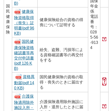
国保
B)
国
年金
民
係
健康保
健
電話
険資格取得
健康保険組合の資格の得
康
番
（喪失）証
喪について証明する
保
号：
明書(pdf 96
険
028
KB)
5-56
国民健
-913
康保険資格
4
紛失、盗難、汚損等によ
確認書等再
る資格確認書等の再交付
交付申請書
をする
(pdf 126 K
B)
資格異
国民健康保険の資格の取
得・喪失のときに届出す
動届(pdf 14
る
0 KB)
介護保
介護保険適用除外施設に
険適用除外
入所・退所したときに届
施設入所・