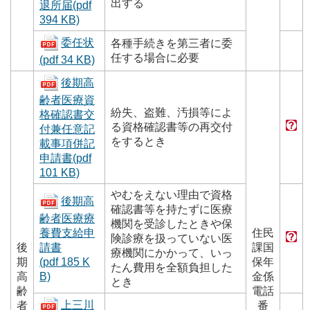
出する
退所届(pdf
394 KB)
委任状
各種手続きを第三者に委
任する場合に必要
(pdf 34 KB)
後期高
齢者医療資
紛失、盗難、汚損等によ
格確認書交
る資格確認書等の再交付
付兼任意記
をするとき
載事項併記
申請書(pdf
101 KB)
やむをえない理由で資格
後期高
確認書等を持たずに医療
齢者医療療
機関を受診したときや保
養費支給申
住民
険診療を扱っていない医
後
請書
課国
療機関にかかって、いっ
期
(pdf 185 K
保年
たん費用を全額負担した
高
B)
金係
とき
齢
電話
上三川
者
番