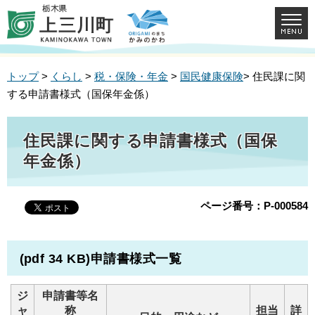
トップ
>
くらし
>
税・保険・年金
>
国民健康保険
> 住民課に関
する申請書様式（国保年金係）
住民課に関する申請書様式（国保
年金係）
ページ番号：P-000584
(pdf 34 KB)申請書様式一覧
ジ
申請書等名
ャ
称
担当
詳