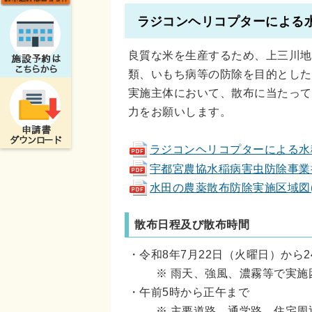
ラジコンヘリコプターによる
良質な米を生産するため、上三川地
類、いもち病等の防除を目的とした
実施主体において、散布に当たって
力をお願いします。
ラジコンヘリコプターによる水稲の
宇都宮農協水稲病害虫防除事業推進協
水田の農薬散布防除実施区域図(pdf
散布日程及び散布時間
・令和8年7月22日（火曜日）から
※ 雨天、強風、濃霧等で実
・午前5時から正午まで
※ 主要道路、通学路、住宅