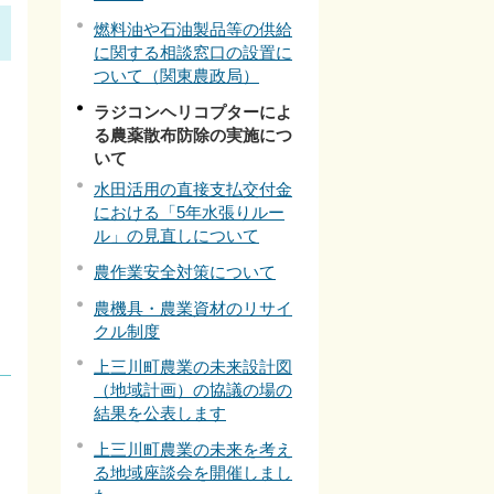
燃料油や石油製品等の供給
に関する相談窓口の設置に
ついて（関東農政局）
ラジコンヘリコプターによ
る農薬散布防除の実施につ
いて
水田活用の直接支払交付金
における「5年水張りルー
ル」の見直しについて
農作業安全対策について
農機具・農業資材のリサイ
クル制度
上三川町農業の未来設計図
（地域計画）の協議の場の
結果を公表します
上三川町農業の未来を考え
る地域座談会を開催しまし