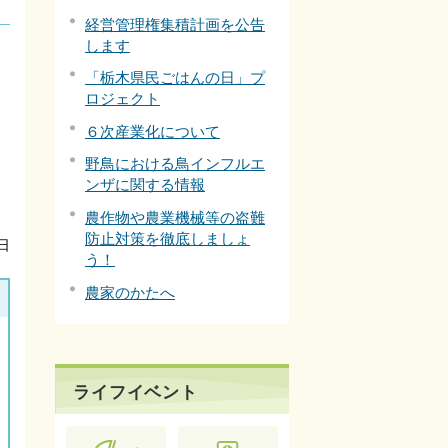
経営管理権集積計画を公告
します
「栃木県民ごはんの日」プ
ロジェクト
６次産業化について
野鳥における鳥インフルエ
ンザに関する情報
農作物や農業機械等の盗難
防止対策を徹底しましょ
日
う！
農家のかたへ
ライフイベント