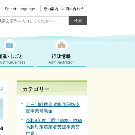
ジ
カテゴリー
上三川町農産物販路開拓支
援事業補助金
令和8年度「原油価格・物価
高騰対策農業者支援事業交
8
付金」