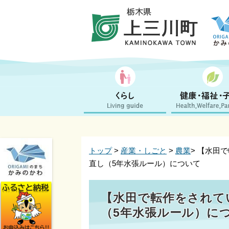
トップ
>
産業・しごと
>
農業
> 【水田
直し（5年水張ルール）について
【水田で転作をされて
（5年水張ルール）に