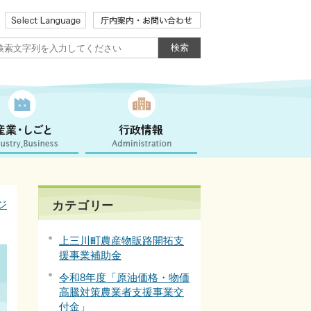
ジ
カテゴリー
上三川町農産物販路開拓支
援事業補助金
令和8年度「原油価格・物価
高騰対策農業者支援事業交
付金」