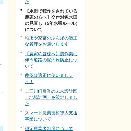
た
【水田で転作をされている
農家の方へ】交付対象水田
の見直し（5年水張ルール）
について
堆肥や家畜のふん尿の適正
な管理をお願いします
【農家の皆様へ】農作業に
伴う道路の泥汚れ防止につ
一
いて
農薬は適正に使いましょ
う！
上三川町農業の未来設計図
（地域計画）を策定しまし
た
スマート農業技術導入支援
事業について
認定農業者制度について