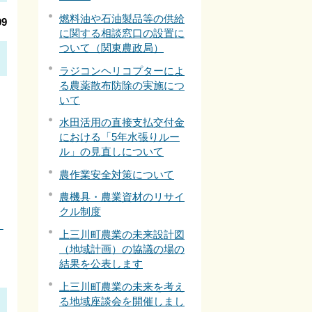
燃料油や石油製品等の供給
9
に関する相談窓口の設置に
ついて（関東農政局）
ラジコンヘリコプターによ
る農薬散布防除の実施につ
いて
水田活用の直接支払交付金
における「5年水張りルー
ル」の見直しについて
農作業安全対策について
農機具・農業資材のリサイ
クル制度
り
上三川町農業の未来設計図
（地域計画）の協議の場の
結果を公表します
上三川町農業の未来を考え
る地域座談会を開催しまし