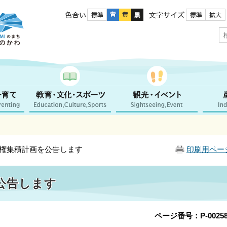
色合い
文字サイズ
理権集積計画を公告します
印刷用ペー
公告します
ページ番号：P-00258