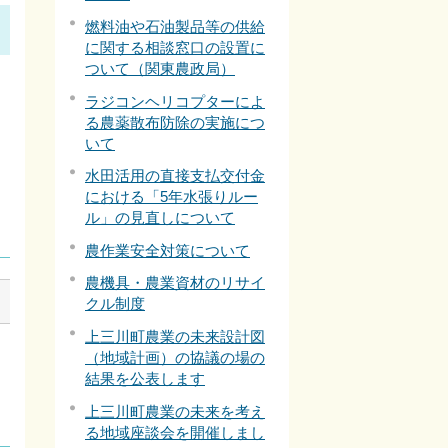
燃料油や石油製品等の供給
に関する相談窓口の設置に
ついて（関東農政局）
ラジコンヘリコプターによ
る農薬散布防除の実施につ
いて
水田活用の直接支払交付金
における「5年水張りルー
ル」の見直しについて
農作業安全対策について
農機具・農業資材のリサイ
クル制度
上三川町農業の未来設計図
（地域計画）の協議の場の
結果を公表します
上三川町農業の未来を考え
る地域座談会を開催しまし