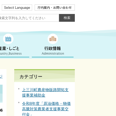
ジ
カテゴリー
上三川町農産物販路開拓支
援事業補助金
令和8年度「原油価格・物価
高騰対策農業者支援事業交
6
付金」