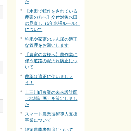
た
【水田で転作をされている
農家の方へ】交付対象水田
の見直し（5年水張ルール）
について
堆肥や家畜のふん尿の適正
な管理をお願いします
【農家の皆様へ】農作業に
伴う道路の泥汚れ防止につ
いて
農薬は適正に使いましょ
う！
上三川町農業の未来設計図
（地域計画）を策定しまし
た
スマート農業技術導入支援
事業について
認定農業者制度について