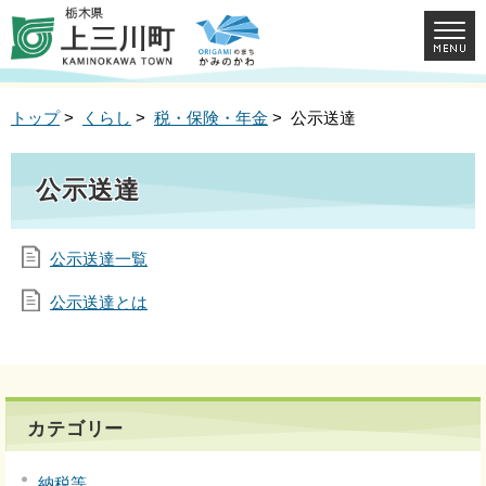
トップ
>
くらし
>
税・保険・年金
> 公示送達
公示送達
公示送達一覧
公示送達とは
カテゴリー
納税等