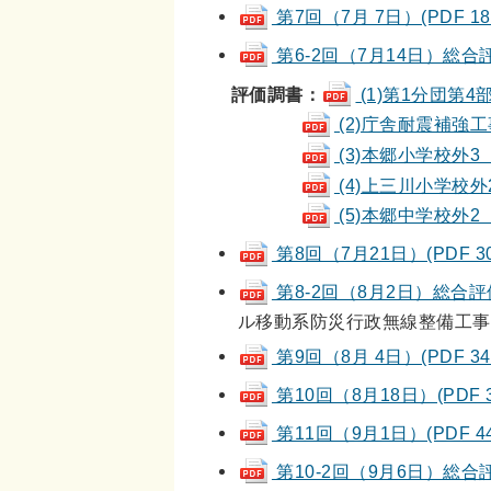
第7回（7月 7日）(PDF 18 
第6-2回（7月14日）総合評価
評価調書：
(1)第1分団第4部
(2)庁舎耐震補強工事(工
(3)本郷小学校外3 
(4)上三川小学校外2
(5)本郷中学校外2 
第8回（7月21日）(PDF 30
第8-2回（8月2日）総合評価(
ル移動系防災行政無線整備工事（
第9回（8月 4日）(PDF 34 
第10回（8月18日）(PDF 3
第11回（9月1日）(PDF 44
第10-2回（9月6日）総合評価